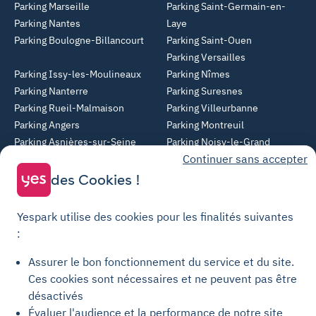
Parking Marseille
Parking Saint-Germain-en-
Parking Nantes
Laye
Parking Boulogne-Billancourt
Parking Saint-Ouen
Parking Versailles
Parking Issy-les-Moulineaux
Parking Nîmes
Parking Nanterre
Parking Suresnes
Parking Rueil-Malmaison
Parking Villeurbanne
Parking Angers
Parking Montreuil
Parking Asnières-sur-Seine
Parking Noisy-le-Grand
Continuer sans accepter
Parking Colombes
Parking Clermont-Ferrand
Parking Courbevoie
des Cookies !
Parking Metz
Yespark utilise des cookies pour les finalités suivantes
Yespark SAS, titulaire de la carte pro n°CPI 7501 2017 000 019 582 portant
:
les mentions "Gestion Immobilière" et "Transaction" délivrée par la CCI de
Paris Île-de-France. © Yespark Tous droits réservés.
Assurer le bon fonctionnement du service et du site.
Ces cookies sont nécessaires et ne peuvent pas être
Conditions générales d'utilisation
désactivés
Évaluer l'audience et la performance de notre site
Conditions générales de vente Stationnement