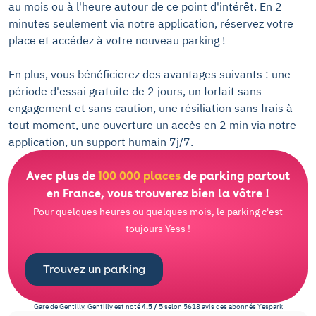
au mois ou à l'heure autour de ce point d'intérêt. En 2
minutes seulement via notre application, réservez votre
place et accédez à votre nouveau parking !
En plus, vous bénéficierez des avantages suivants : une
période d'essai gratuite de 2 jours, un forfait sans
engagement et sans caution, une résiliation sans frais à
tout moment, une ouverture un accès en 2 min via notre
application, un support humain 7j/7.
Avec plus de
100 000 places
de parking partout
en France, vous trouverez bien la vôtre !
Pour quelques heures ou quelques mois, le parking c'est
toujours Yess !
Trouvez un parking
Gare de Gentilly, Gentilly
est noté
4.5
/
5
selon
5618
avis des abonnés
Yespark