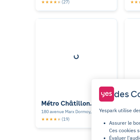
(27)
★★★★★
★★★★★
★★
★★
des Co
Métro Châtillon
RO
Yespark utilise de
Montrouge
rue
180 avenue Marx Dormoy,
13 r
Mo
Montrouge
(19)
★★★★★
★★★★★
★★
★★
Assurer le bo
Ces cookies s
Évaluer l'aud