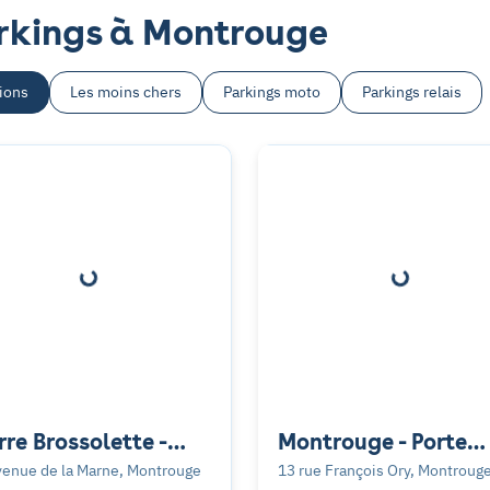
arkings à Montrouge
ions
Les moins chers
Parkings moto
Parkings relais
rre Brossolette -
Montrouge - Porte
ntrouge
d'Orléans - Mercure
venue de la Marne, Montrouge
13 rue François Ory, Montroug