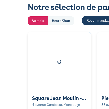
Notre sélection de p
Recommandat
Au mois
Heure/Jour
Square Jean Moulin -
Pie
Montrouge
Mo
4 avenue Gambetta, Montrouge
36 a