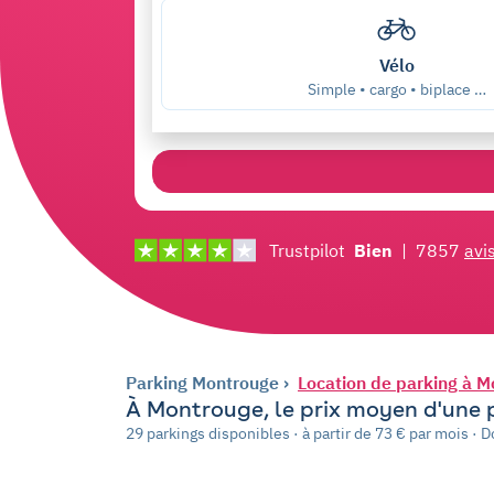
Vélo
Simple • cargo • biplace …
Trustpilot
Bien
|
7857
avi
Parking Montrouge
Location de parking à Mo
À Montrouge, le prix moyen d'une 
29 parkings disponibles · à partir de 73 € par mois ·