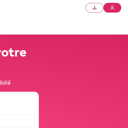
votre
édié