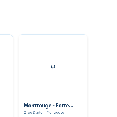
Montrouge - Porte
d'Orléans
e
2 rue Danton, Montrouge