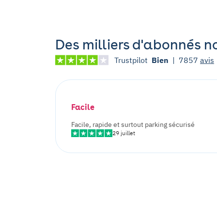
Des milliers d'abonnés n
Trustpilot
Bien
|
7857
avis
Facile
Facile, rapide et surtout parking sécurisé
29 juillet