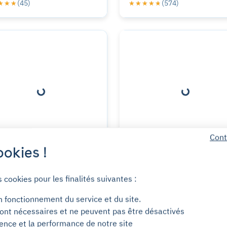
(45)
(574)
★★★
★★★
★★★★★
★★★★★
Cont
okies !
SE CARMIN Paris -
Chaperon Vert - Len
s cookies pour les finalités suivantes :
 Danton -
- Montrouge
ue Danton, Montrouge
22 rue de Gentilly, Montrouge
ntrouge
(6)
(26)
★★★
★★★
★★★★★
★★★★★
n fonctionnement du service et du site.
ont nécessaires et ne peuvent pas être désactivés
ience et la performance de notre site