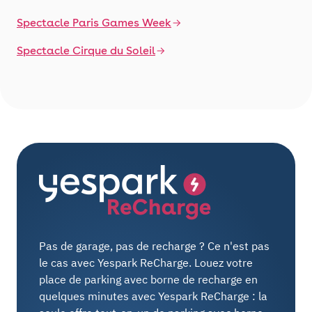
Spectacle Paris Games Week
Spectacle Cirque du Soleil
Pas de garage, pas de recharge ? Ce n'est pas
le cas avec Yespark ReCharge. Louez votre
place de parking avec borne de recharge en
quelques minutes avec Yespark ReCharge : la