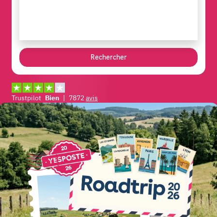
Rechercher
Trustpilot
Bien
|
7872
avis