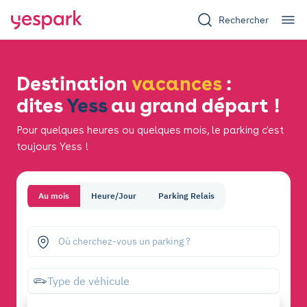
Rechercher
Destination
vacances
:
dites
Yess
au grand départ !
Pour quelques heures ou quelques mois, le parking c'est
toujours Yess !
Au mois
Heure/Jour
Parking Relais
Où cherchez-vous un parking ?
Type de véhicule