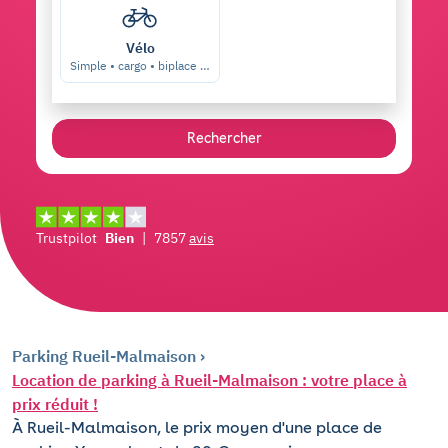
Vélo
Simple • cargo • biplace …
Rechercher
Trustpilot
Bien
|
7857
avis
Parking Rueil-Malmaison
Location de parking à Rueil-Malmaison : votre place à
prix réduit !
À Rueil-Malmaison, le prix moyen d'une place de