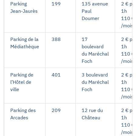
Parking
199
135 avenue
2 € po
Jean-Jaurès
Paul
1h
Doumer
110 €
/mois
Parking de la
388
17
2 € po
Médiathèque
boulevard
1h
du Maréchal
110 €
Foch
/mois
Parking de
401
3 boulevard
2 € po
l’Hôtel de
du Maréchal
1h
ville
Foch
110 €
/mois
Parking des
209
12 rue du
2 € po
Arcades
Château
1h
110 €
/mois