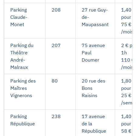
Parking
208
27 rue Guy-
1,40 €
Claude-
de-
pour 1
Monet
Maupassant
75 €
/mois
Parking du
207
75 avenue
2 € po
Théâtre
Paul
1h
André-
Doumer
110 €
Malraux
/mois
Parking des
80
20 rue des
1,80 €
Maîtres
Bons
pour 1
Vignerons
Raisins
25 €
/sema
Parking
238
17 avenue
1,40 €
République
de la
pour 1
République
58 €