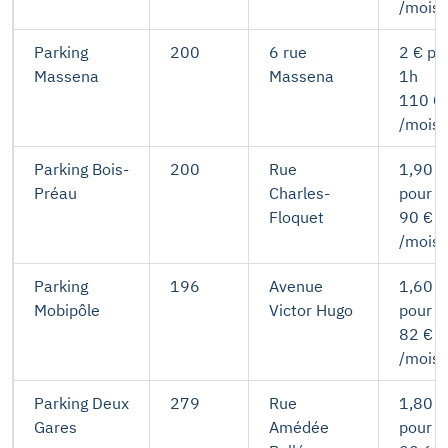
/mois
Parking
200
6 rue
2 € po
Massena
Massena
1h
110 €
/mois
Parking Bois-
200
Rue
1,90 €
Préau
Charles-
pour 1
Floquet
90 €
/mois
Parking
196
Avenue
1,60 €
Mobipôle
Victor Hugo
pour 1
82 €
/mois
Parking Deux
279
Rue
1,80 €
Gares
Amédée
pour 1