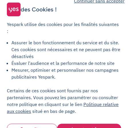
Continuer sans accepter
Parking Colombes
Parking Clermont-Ferrand
Parking Courbevoie
des Cookies !
Parking Metz
Yespark utilise des cookies pour les finalités suivantes
Yespark SAS, titulaire de la carte pro n°CPI 7501 2017 000 019 582 portant
:
les mentions "Gestion Immobilière" et "Transaction" délivrée par la CCI de
Paris Île-de-France. © Yespark Tous droits réservés.
Assurer le bon fonctionnement du service et du site.
Ces cookies sont nécessaires et ne peuvent pas être
Conditions générales d'utilisation
désactivés
Évaluer l'audience et la performance de notre site
Conditions générales de vente Stationnement
Mesurer, optimiser et personnaliser nos campagnes
Conditions générales de vente Recharge
publicitaires Yespark.
Politique de confidentialité
Politique relative aux cookies
Certains de ces cookies sont fournis par nos
partenaires. Vous pouvez les paramétrer ou consulter
Paramètres des cookies
notre politique en cliquant sur le lien
Politique relative
Mentions légales
aux cookies
situé en bas de page.
Charte de transparence