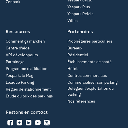
Yespark Cyclo
Zenpark
Yespark Plus
Yespark Relais
Villes
Ressources
Partenaires
Comment ça marche ?
Propriétaires particuliers
Centre d'aide
Bureaux
API développeurs
Résidentiel
Parrainage
Établissements de santé
Programme d'affiliation
Hôtels
Yespark, le Mag
Centres commerciaux
Lexique Parking
Commercialiser son parking
Déléguer l'exploitation du
Règles de stationnement
parking
Étude du prix des parkings
Nos références
Restons en contact
Facebook
Instagram
LinkedIn
YouTube
Twitter