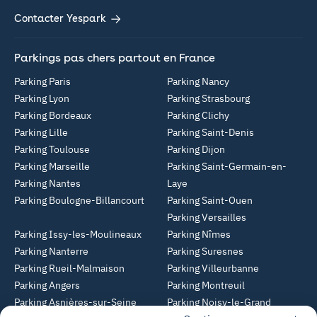
Contacter Yespark
Parkings pas chers partout en France
Parking Paris
Parking Nancy
Parking Lyon
Parking Strasbourg
Parking Bordeaux
Parking Clichy
Parking Lille
Parking Saint-Denis
Parking Toulouse
Parking Dijon
Parking Marseille
Parking Saint-Germain-en-
Parking Nantes
Laye
Parking Boulogne-Billancourt
Parking Saint-Ouen
Parking Versailles
Parking Issy-les-Moulineaux
Parking Nîmes
Parking Nanterre
Parking Suresnes
Parking Rueil-Malmaison
Parking Villeurbanne
Parking Angers
Parking Montreuil
Parking Asnières-sur-Seine
Parking Noisy-le-Grand