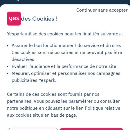
Continuer sans accepter
Yespark SAS, titulaire de la carte pro n°CPI 7501 2017 000 019 582 portant
des Cookies !
les mentions "Gestion Immobilière" et "Transaction" délivrée par la CCI de
Paris Île-de-France. © Yespark Tous droits réservés.
Yespark utilise des cookies pour les finalités suivantes :
Conditions générales d'utilisation
Assurer le bon fonctionnement du service et du site.
Conditions générales de vente Stationnement
Ces cookies sont nécessaires et ne peuvent pas être
Conditions générales de vente Recharge
désactivés
Politique de confidentialité
Évaluer l'audience et la performance de notre site
Mesurer, optimiser et personnaliser nos campagnes
Politique relative aux cookies
publicitaires Yespark.
Paramètres des cookies
Mentions légales
Certains de ces cookies sont fournis par nos
partenaires. Vous pouvez les paramétrer ou consulter
Charte de transparence
notre politique en cliquant sur le lien
Politique relative
aux cookies
situé en bas de page.