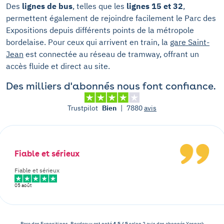
Des
lignes de bus
, telles que les
lignes 15 et 32
,
permettent également de rejoindre facilement le Parc des
Expositions depuis différents points de la métropole
bordelaise. Pour ceux qui arrivent en train, la
gare Saint-
Jean
est connectée au réseau de tramway, offrant un
accès fluide et direct au site.
Des milliers d'abonnés nous font confiance.
Trustpilot
Bien
|
7880
avis
Fiable et sérieux
Fiable et sérieux
05 août
Parc des Expositions, Bordeaux
est noté
4.5
/
5
selon
2
avis des abonnés
Yespark