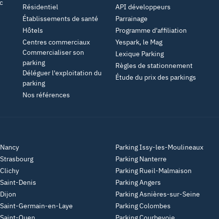
c
Résidentiel
API développeurs
Établissements de santé
Parrainage
Hôtels
Programme d'affiliation
Centres commerciaux
Yespark, le Mag
Commercialiser son
Lexique Parking
parking
Règles de stationnement
Déléguer l'exploitation du
Étude du prix des parkings
parking
Nos références
 Nancy
Parking Issy-les-Moulineaux
 Strasbourg
Parking Nanterre
 Clichy
Parking Rueil-Malmaison
 Saint-Denis
Parking Angers
 Dijon
Parking Asnières-sur-Seine
 Saint-Germain-en-Laye
Parking Colombes
 Saint-Ouen
Parking Courbevoie