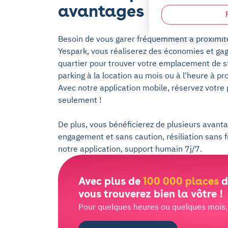
avantages
Besoin de vous garer fréquemment à proximité
Yespark, vous réaliserez des économies et gag
quartier pour trouver votre emplacement de 
parking à la location au mois ou à l'heure à p
Avec notre application mobile, réservez votre
seulement !
De plus, vous bénéficierez de plusieurs avantag
engagement et sans caution, résiliation sans 
notre application, support humain 7j/7.
Avec plus de
100 000 places
d
vous trouverez bien la vôtre !
Pour quelques heures ou quelques mois, l