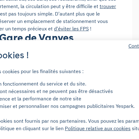
tement, la circulation peut y être difficile et
trouver
est pas toujours simple. D'autant plus que le
 Réserver un emplacement de stationnement vous
er un temps précieux et
d'éviter les FPS
!
 Gare de Vanves
Cont
okies !
koff est une gare importante. Point de trafic
s cookies pour les finalités suivantes :
reliée au réseau de trains SNCF et il est souvent
park vous révèle tous
les bons plans pour se garer
à
n fonctionnement du service et du site.
ont nécessaires et ne peuvent pas être désactivés
ience et la performance de notre site
ge ou une visite, il peut être judicieux de réserver
miser et personnaliser nos campagnes publicitaires Yespark.
s environs de la gare peut rendre difficile la
Pour une solution de stationnement fiable et
ookies sont fournis par nos partenaires. Vous pouvez les para
ong terme.
litique en cliquant sur le lien
Politique relative aux cookies
sit
 Yespark : les