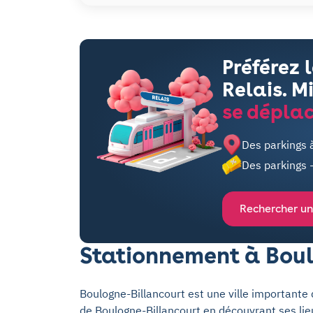
Préférez 
Relais. M
se déplac
Des parkings 
Des parkings 
Rechercher un
Stationnement à Boul
Boulogne-Billancourt est une ville importante
de Boulogne-Billancourt en découvrant ses lieu