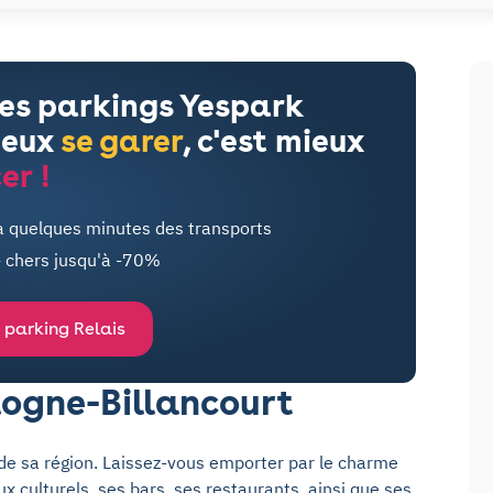
les parkings Yespark
ieux
se garer
, c'est mieux
er !
à quelques minutes des transports
- chers jusqu'à -70%
 parking Relais
ogne-Billancourt
 de sa région. Laissez-vous emporter par le charme
x culturels, ses bars, ses restaurants, ainsi que ses