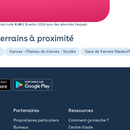
est noté
4.48
/
5
selon
3204
avis des abonnés
Yespark
terrains à proximité
Vanves - Plateau de Vanves - Studéa
Gare de Vanves Malakoff
Google Play
Partenaires
Ressources
Propriétaires particuliers
Comment ça marche ?
Bureaux
Centre d'aide