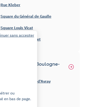
Rue Kleber
Square du Général de Gaulle
Square Louis Vicat
inuer sans accepter
Parc du Lycée Michelet
Autres gares à Boulogne-
Billancourt
Gare de Sèvres Ville-d'Avray
Gare de Issy
métrer ou
ué en bas de page.
Gare de Bellevue