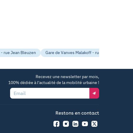
 - rue Jean Bleuzen
Gare de Vanves Malakoff - rue Ernest laval
Recevez une newsletter par mois,
100% dédiée à l'actualité de la mobilité urbaine !
Email
Restons en contact
Facebook
Instagram
LinkedIn
YouTube
Twitter