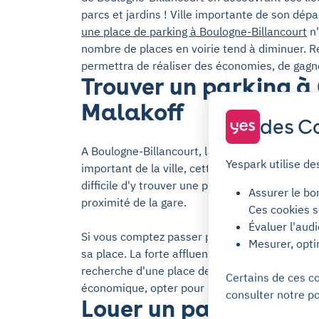
parcs et jardins ! Ville importante de son dépar
une place de parking à Boulogne-Billancourt
n'
nombre de places en voirie tend à diminuer.
permettra de réaliser des économies, de gagn
Trouver un parking à
Malakoff
des Co
A Boulogne-Billancourt, la Gare de Vanves Mala
Yespark utilise de
important de la ville, cette
gare ferrovaire
est 
difficile d'y trouver une place de parking. Yes
Assurer le bo
proximité de la gare.
Ces cookies s
Évaluer l'aud
Si vous comptez passer par la gare pour un voya
Mesurer, opti
sa place. La forte affluence de voitures dans le
recherche d'une place de parking disponible. 
Certains de ces c
économique, opter pour un stationnement à l
consulter notre po
Louer un parking avec