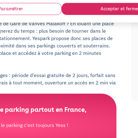
Paramétrer
Accepter et ferme
 de Gare de Vanves Malakoff ? En louant une place
nerez du temps : plus besoin de tourner dans le
stationnement. Yespark propose donc ses places de
roximité dans ses parkings couverts et souterrains.
 place et accédez à votre parking en 2 minutes
es : période d'essai gratuite de 2 jours, forfait sans
frais à tout moment, ouverture un accès en 2 min via
e parking partout en France,
e parking c'est toujours Yess !