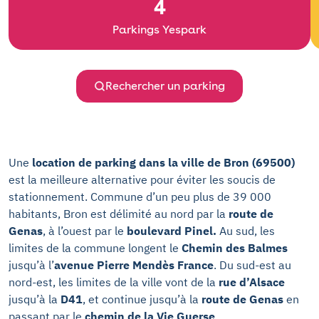
4
Parkings Yespark
Rechercher un parking
Une
location de parking dans la ville de Bron (69500)
est la meilleure alternative pour éviter les soucis de
stationnement. Commune d’un peu plus de 39 000
habitants, Bron est délimité au nord par la
route de
Genas
, à l’ouest par le
boulevard Pinel.
Au sud, les
limites de la commune longent le
Chemin des Balmes
jusqu’à l’
avenue Pierre Mendès France
. Du sud-est au
nord-est, les limites de la ville vont de la
rue d’Alsace
jusqu’à la
D41
, et continue jusqu’à la
route de Genas
en
passant par le
chemin de la Vie Guerse
.