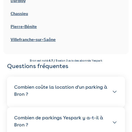
Dardilly
Chassieu
Pierre-Bénite
Villefranche-sur-Saône
Bron
est noté
4.7
/
5
selon
3
avis des abonnés
Yespark
Questions fréquentes
Combien coûte la location d'un parking à
Bron ?
Combien de parkings Yespark y a-t-il à
Bron ?