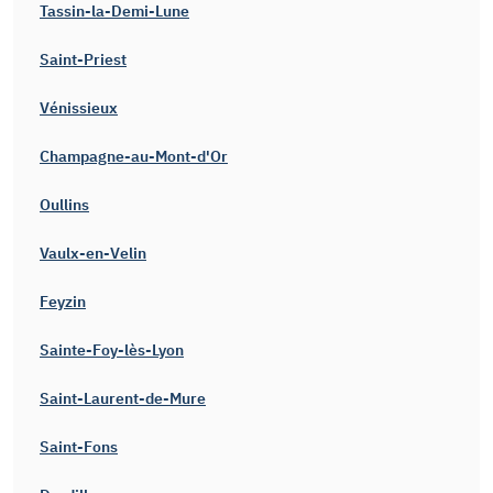
Tassin-la-Demi-Lune
Saint-Priest
Vénissieux
Champagne-au-Mont-d'Or
Oullins
Vaulx-en-Velin
Feyzin
Sainte-Foy-lès-Lyon
Saint-Laurent-de-Mure
Saint-Fons