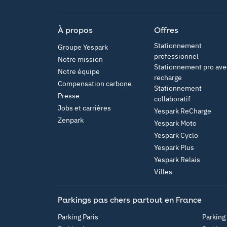
App Store
À propos
Offres
Stationnement
Groupe Yespark
professionnel
Notre mission
Stationnement pro ave
Notre équipe
recharge
Compensation carbone
Stationnement
Presse
collaboratif
Jobs et carrières
Yespark ReCharge
Zenpark
Yespark Moto
Yespark Cyclo
Yespark Plus
Yespark Relais
Villes
Parkings pas chers partout en France
Parking Paris
Parking