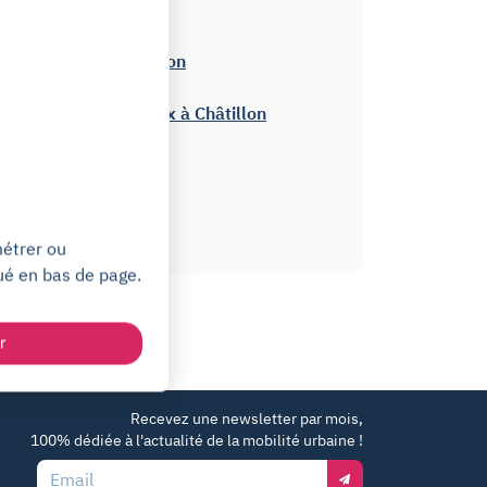
Parcs à Châtillon
Monuments à Châtillon
Centres commerciaux à Châtillon
Marchés à Châtillon
Places à Châtillon
métrer ou
ué en bas de page.
r
Recevez une newsletter par mois,
100% dédiée à l'actualité de la mobilité urbaine !
Email