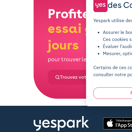
des Co
Profitez d'un
Yespark utilise de
essai gratuit
Assurer le bo
Ces cookies s
jours
Évaluer l'aud
Mesurer, opti
pour trouver le parking Yespark q
Certains de ces c
consulter notre po
Trouvez votre parking