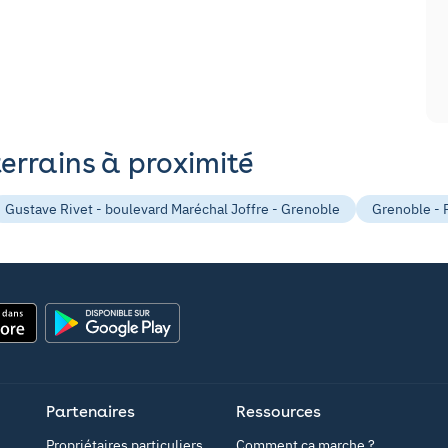
terrains à proximité
Gustave Rivet - boulevard Maréchal Joffre - Grenoble
Grenoble - P
Google Play
Partenaires
Ressources
Propriétaires particuliers
Comment ça marche ?