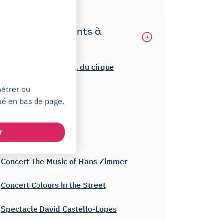
Autres événements à
Grenoble
Festival international du cirque
métrer ou
Spectacle D'jal
ué en bas de page.
Concert Hiba Tawaji
r
Holocène Festival
Concert The Music of Hans Zimmer
Concert Colours in the Street
Spectacle David Castello-Lopes