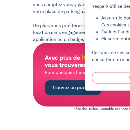
vous comptez vous y garer souvent, il faudra 
Yespark utilise de
votre place de parking avec Yespark ! Nous pr
Assurer le bo
Ces cookies s
De plus, vous profiterez de quelques avantages
Évaluer l'aud
location sans engagement, résiliable à tout m
Mesurer, opti
application ou un badge, un support humain di
Certains de ces c
Avec plus de
100 000 places
d
consulter notre po
vous trouverez bien la vôtre !
Pour quelques heures ou quelques mois, l
Trouvez un parking
Fête des Tuiles, Grenoble
est noté