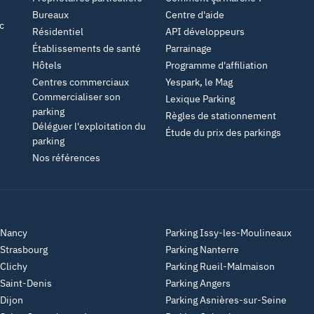
Bureaux
Centre d'aide
c
Résidentiel
API développeurs
Établissements de santé
Parrainage
Hôtels
Programme d'affiliation
Centres commerciaux
Yespark, le Mag
Commercialiser son
Lexique Parking
parking
Règles de stationnement
Déléguer l'exploitation du
Étude du prix des parkings
parking
Nos références
 Nancy
Parking Issy-les-Moulineaux
 Strasbourg
Parking Nanterre
 Clichy
Parking Rueil-Malmaison
 Saint-Denis
Parking Angers
 Dijon
Parking Asnières-sur-Seine