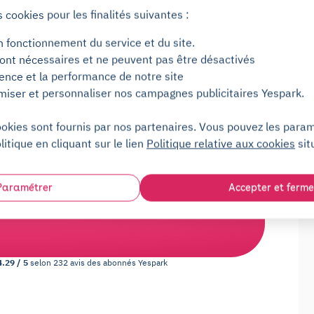
envisager une place de parking longue durée. Louez
s cookies pour les finalités suivantes :
oposons nos places à la location au mois.
n fonctionnement du service et du site.
ont nécessaires et ne peuvent pas être désactivés
 : une période d'essai gratuite de 2 jours, une
ience et la performance de notre site
oment et sans frais, une ouverture avec notre
miser et personnaliser nos campagnes publicitaires Yespark.
sponible 7j/7.
ookies sont fournis par nos partenaires. Vous pouvez les para
e parking partout en France,
litique en cliquant sur le lien
Politique relative aux cookies
sit
e parking c'est toujours Yess !
Paramétrer
Accepter et ferme
4.29
/
5
selon
232
avis des abonnés
Yespark