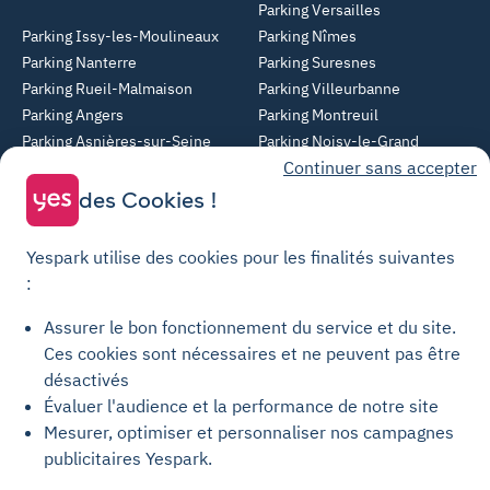
Parking Versailles
Parking Issy-les-Moulineaux
Parking Nîmes
Parking Nanterre
Parking Suresnes
Parking Rueil-Malmaison
Parking Villeurbanne
Parking Angers
Parking Montreuil
Parking Asnières-sur-Seine
Parking Noisy-le-Grand
Continuer sans accepter
Parking Colombes
Parking Clermont-Ferrand
Parking Courbevoie
des Cookies !
Parking Metz
Yespark utilise des cookies pour les finalités suivantes
Yespark SAS, titulaire de la carte pro n°CPI 7501 2017 000 019 582 portant
:
les mentions "Gestion Immobilière" et "Transaction" délivrée par la CCI de
Paris Île-de-France. © Yespark Tous droits réservés.
Assurer le bon fonctionnement du service et du site.
Ces cookies sont nécessaires et ne peuvent pas être
Conditions générales d'utilisation
désactivés
Évaluer l'audience et la performance de notre site
Conditions générales de vente Stationnement
Mesurer, optimiser et personnaliser nos campagnes
Conditions générales de vente Recharge
publicitaires Yespark.
Politique de confidentialité