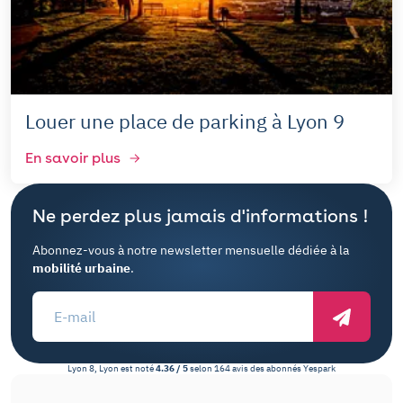
Louer une place de parking à Lyon 9
En savoir plus
Ne perdez plus jamais d'informations !
Abonnez-vous à notre newsletter mensuelle dédiée à la
mobilité urbaine
.
Lyon 8, Lyon
est noté
4.36
/
5
selon
164
avis des abonnés
Yespark