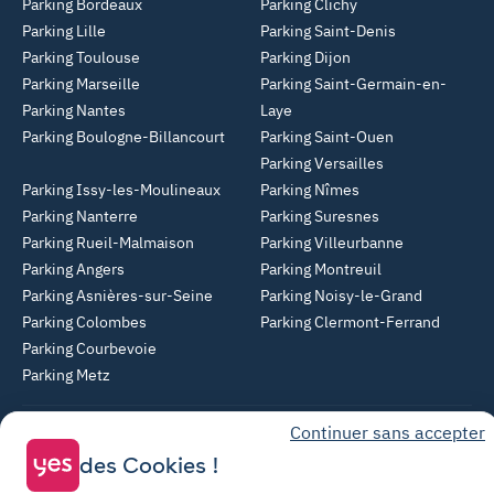
Parking Bordeaux
Parking Clichy
Parking Lille
Parking Saint-Denis
Parking Toulouse
Parking Dijon
Parking Marseille
Parking Saint-Germain-en-
Parking Nantes
Laye
Parking Boulogne-Billancourt
Parking Saint-Ouen
Parking Versailles
Parking Issy-les-Moulineaux
Parking Nîmes
Parking Nanterre
Parking Suresnes
Parking Rueil-Malmaison
Parking Villeurbanne
Parking Angers
Parking Montreuil
Parking Asnières-sur-Seine
Parking Noisy-le-Grand
Parking Colombes
Parking Clermont-Ferrand
Parking Courbevoie
Parking Metz
Continuer sans accepter
Yespark SAS, titulaire de la carte pro n°CPI 7501 2017 000 019 582 portant
les mentions "Gestion Immobilière" et "Transaction" délivrée par la CCI de
des Cookies !
Paris Île-de-France. © Yespark Tous droits réservés.