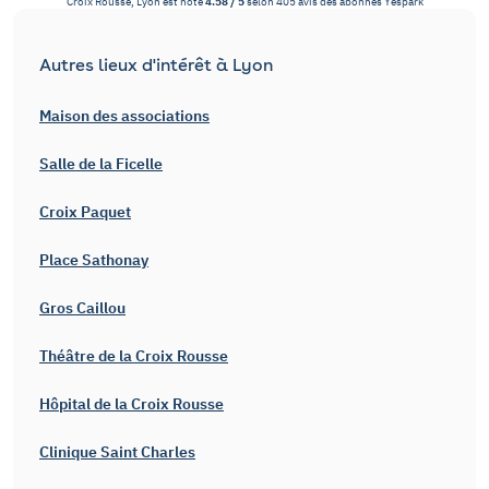
Croix Rousse, Lyon
est noté
4.58
/
5
selon
405
avis des abonnés
Yespark
Autres lieux d'intérêt à Lyon
Maison des associations
Salle de la Ficelle
Croix Paquet
Place Sathonay
Gros Caillou
Théâtre de la Croix Rousse
Hôpital de la Croix Rousse
Clinique Saint Charles