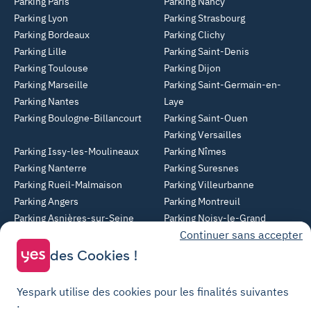
Parking Paris
Parking Nancy
Parking Lyon
Parking Strasbourg
Parking Bordeaux
Parking Clichy
Parking Lille
Parking Saint-Denis
Parking Toulouse
Parking Dijon
Parking Marseille
Parking Saint-Germain-en-
Parking Nantes
Laye
Parking Boulogne-Billancourt
Parking Saint-Ouen
Parking Versailles
Parking Issy-les-Moulineaux
Parking Nîmes
Parking Nanterre
Parking Suresnes
Parking Rueil-Malmaison
Parking Villeurbanne
Parking Angers
Parking Montreuil
Parking Asnières-sur-Seine
Parking Noisy-le-Grand
Continuer sans accepter
Parking Colombes
Parking Clermont-Ferrand
Parking Courbevoie
des Cookies !
Parking Metz
Yespark utilise des cookies pour les finalités suivantes
Yespark SAS, titulaire de la carte pro n°CPI 7501 2017 000 019 582 portant
: