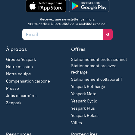
App Store
Google Play
Recevez une newsletter par mois,
100% dédiée à l'actualité de la mobilité urbaine !
Email
À propos
Offres
Groupe Yespark
Stationnement professionnel
Stationnement pro avec
Notre mission
recharge
Notre équipe
Stationnement collaboratif
Compensation carbone
Yespark ReCharge
Presse
Yespark Moto
Jobs et carrières
Yespark Cyclo
Zenpark
Yespark Plus
Yespark Relais
Villes
Ressources
Partenaires