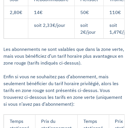
2,80€
14€
50€
110€
soit 2,33€/jour
soit
soit
2€/jour
1,47€/jo
Les abonnements ne sont valables que dans la zone verte,
mais vous bénéficiez d’un tarif horaire plus avantageux en
zone rouge (tarifs indiqués ci-dessus).
Enfin si vous ne souhaitez pas d’abonnement, mais
seulement bénéficier du tarif horaire privilégié, alors les
tarifs en zone rouge sont présentés ci-dessus. Vous
trouverez ci-dessous les tarifs en zone verte (uniquement
si vous n’avez pas d’abonnement):
Temps
Prix du
Temps
Prix d
stationné
stationnement
stationné
stati