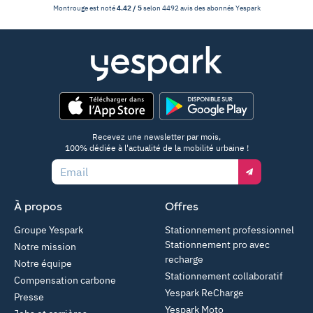
Montrouge
est noté
4.42
/
5
selon
4492
avis des abonnés
Yespark
App Store
Google Play
Recevez une newsletter par mois,
100% dédiée à l'actualité de la mobilité urbaine !
Email
À propos
Offres
Groupe Yespark
Stationnement professionnel
Stationnement pro avec
Notre mission
recharge
Notre équipe
Stationnement collaboratif
Compensation carbone
Yespark ReCharge
Presse
Yespark Moto