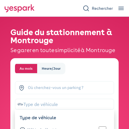
Rechercher
Guide du stationnement à
Montrouge
Se garer en toute simplicité à Montrouge
Au mois
Heure/Jour
Où cherchez-vous un parking ?
Type de véhicule
Type de véhicule