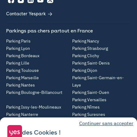
Facebook
Instagram
LinkedIn
YouTube
Twitter
Contacter Yespark
Parkings pas chers partout en France
Parking Paris
Parking Nancy
Parking Lyon
Parking Strasbourg
Parking Bordeaux
Parking Clichy
Parking Lille
Parking Saint-Denis
Parking Toulouse
Parking Dijon
Parking Marseille
Parking Saint-Germain-en-
Parking Nantes
Laye
Parking Boulogne-Billancourt
Parking Saint-Ouen
Parking Versailles
Parking Issy-les-Moulineaux
Parking Nîmes
Parking Nanterre
Parking Suresnes
Parking Rueil-Malmaison
Parking Villeurbanne
Continuer sans accepter
Parking Angers
Parking Montreuil
des Cookies !
Parking Asnières-sur-Seine
Parking Noisy-le-Grand