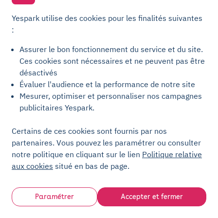
Parking Colombes
Parking Clermont-Ferrand
Yespark utilise des cookies pour les finalités suivantes
Parking Courbevoie
:
Parking Metz
Assurer le bon fonctionnement du service et du site.
Yespark SAS, titulaire de la carte pro n°CPI 7501 2017 000 019 582 portant
Ces cookies sont nécessaires et ne peuvent pas être
les mentions "Gestion Immobilière" et "Transaction" délivrée par la CCI de
désactivés
Paris Île-de-France. © Yespark Tous droits réservés.
Évaluer l'audience et la performance de notre site
Mesurer, optimiser et personnaliser nos campagnes
Conditions générales d'utilisation
publicitaires Yespark.
Conditions générales de vente Stationnement
Certains de ces cookies sont fournis par nos
Conditions générales de vente Recharge
partenaires. Vous pouvez les paramétrer ou consulter
Politique de confidentialité
notre politique en cliquant sur le lien
Politique relative
Politique relative aux cookies
aux cookies
situé en bas de page.
Paramètres des cookies
Mentions légales
Paramétrer
Accepter et fermer
Charte de transparence