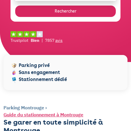
Rechercher
Trustpilot
Bien
|
7857
avis
Parking privé
Sans engagement
Stationnement dédié
Parking Montrouge
Guide du stationnement à Montrouge
Se garer en toute simplicité à
Montrouge