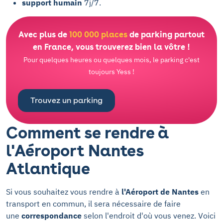
support humain
7j/7.
Avec plus de
100 000 places
de parking partout
en France, vous trouverez bien la vôtre !
Pour quelques heures ou quelques mois, le parking c'est
toujours Yess !
Trouvez un parking
Comment se rendre à
l'Aéroport Nantes
Atlantique
Si vous souhaitez vous rendre à
l'Aéroport de Nantes
en
transport en commun, il sera nécessaire de faire
une
correspondance
selon l'endroit d'où vous venez. Voici