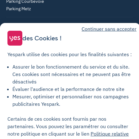
Parking Courbevoie
Parking Metz
Yespark SAS, titulaire de la carte pro n°CPI 7501 2017 000 019 582 portant
Continuer sans accepter
les mentions "Gestion Immobilière" et "Transaction" délivrée par la CCI de
Paris Île-de-France. © Yespark Tous droits réservés.
des Cookies !
Conditions générales d'utilisation
Yespark utilise des cookies pour les finalités suivantes :
Conditions générales de vente Stationnement
Assurer le bon fonctionnement du service et du site.
Conditions générales de vente Recharge
Ces cookies sont nécessaires et ne peuvent pas être
Politique de confidentialité
désactivés
Évaluer l'audience et la performance de notre site
Politique relative aux cookies
Mesurer, optimiser et personnaliser nos campagnes
Paramètres des cookies
publicitaires Yespark.
Mentions légales
Certains de ces cookies sont fournis par nos
Charte de transparence
partenaires. Vous pouvez les paramétrer ou consulter
notre politique en cliquant sur le lien
Politique relative