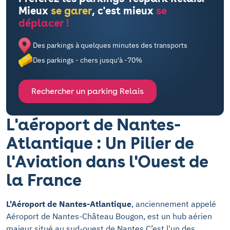
Mieux
se garer
, c'est mieux
se
déplacer !
Des parkings à quelques minutes des transports
Des parkings - chers jusqu'à -70%
Rechercher un parking Relais
L'aéroport de Nantes-
Atlantique : Un Pilier de
l'Aviation dans l'Ouest de
la France
L'Aéroport de Nantes-Atlantique
, anciennement appelé
Aéroport de Nantes-Château Bougon, est un hub aérien
majeur situé au sud-ouest de Nantes.C’est l'un des