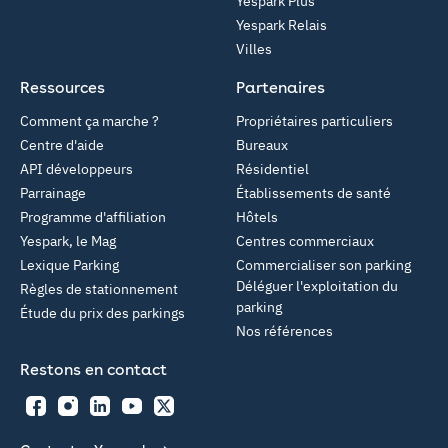
Yespark Plus
Yespark Relais
Villes
Ressources
Partenaires
Comment ça marche ?
Propriétaires particuliers
Centre d'aide
Bureaux
API développeurs
Résidentiel
Parrainage
Établissements de santé
Programme d'affiliation
Hôtels
Yespark, le Mag
Centres commerciaux
Lexique Parking
Commercialiser son parking
Déléguer l'exploitation du
Règles de stationnement
parking
Étude du prix des parkings
Nos références
Restons en contact
Facebook
Instagram
LinkedIn
YouTube
Twitter