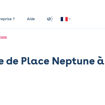
reprise ?
Aide
tune
e de Place Neptune à
d