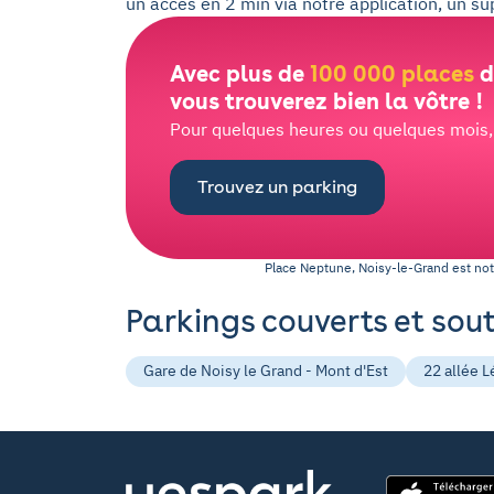
un accès en 2 min via notre application, un s
Avec plus de
100 000 places
d
vous trouverez bien la vôtre !
Pour quelques heures ou quelques mois, l
Trouvez un parking
Place Neptune, Noisy-le-Grand
est no
Parkings couverts et sou
Gare de Noisy le Grand - Mont d'Est
22 allée L