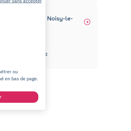
inuer sans accepter
Autres places à Noisy-le-
Grand
Square Montaigne
Square Henri-Matisse
métrer ou
ué en bas de page.
r