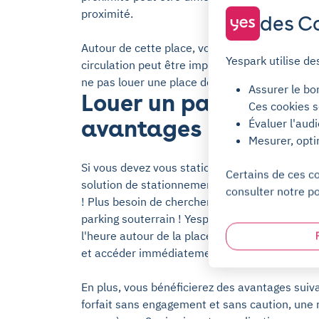
proximité.
des Co
Autour de cette place, vous trouverez notam
Yespark utilise de
circulation peut être importante, il peut toutef
ne pas louer une place de parking ?
Assurer le bo
Louer un parking avec
Ces cookies s
avantages
Évaluer l'aud
Mesurer, opti
Si vous devez vous stationner de manière régu
Certains de ces c
solution de stationnement peut vous permettr
consulter notre po
! Plus besoin de chercher une place, ni de pay
parking souterrain ! Yespark vous propose donc
l'heure autour de la place. Vous pouvez réserv
et accéder immédiatement à votre parking !
En plus, vous bénéficierez des avantages suiva
forfait sans engagement et sans caution, une 