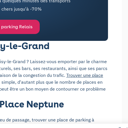
à quelques minutes des transports
- chers jusqu'à -70%
 parking Relais
sy-le-Grand
Noisy-le-Grand ? Laissez-vous emporter par le charme
urels, ses bars, ses restaurants, ainsi que ses parcs
n raison de la congestion du trafic.
Trouver une place
 simple, d'autant plus que le nombre de places en
 peut être un bon moyen de contourner ce problème
 Place Neptune
ieu de passage, trouver une place de parking à
e à
trouver une place dans un parking couvert
à