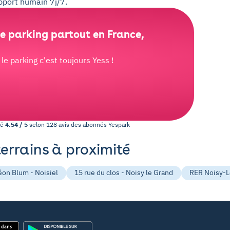
upport humain 7j/7.
e parking partout en France,
e parking c'est toujours Yess !
té
4.54
/
5
selon
128
avis des abonnés
Yespark
terrains à proximité
éon Blum - Noisiel
15 rue du clos - Noisy le Grand
RER Noisy-Le