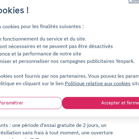
Cont
okies !
ment 99bis Avenue du Pave Neuf.
Place
où la
s cookies pour les finalités suivantes :
ois être difficile de trouver une place libre. Pourquoi
n fonctionnement du service et du site.
 Yespark : les
ont nécessaires et ne peuvent pas être désactivés
ience et la performance de notre site
miser et personnaliser nos campagnes publicitaires Yespark.
lière autour de Place Neptune, opter pour une
ookies sont fournis par nos partenaires. Vous pouvez les para
e de gagner du temps et de réaliser des économies
litique en cliquant sur le lien
Politique relative aux cookies
sit
er les tarifs élevés du stationnement en voirie ou en
 ses places de parking à la location au mois ou à
er votre place en 2 minutes avec notre application
Paramétrer
Accepter et ferme
nts : une période d'essai gratuite de 2 jours, un
résiliation sans frais à tout moment, une ouverture