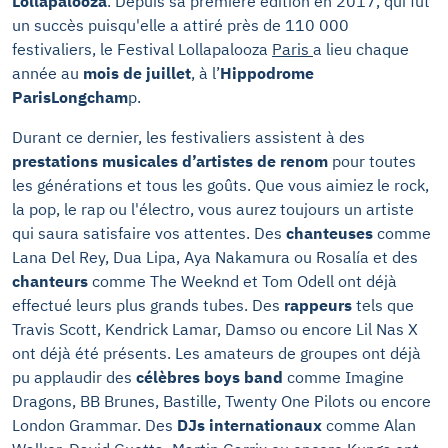
Lollapalooza
. Depuis sa première édition en 2017, qui fut
un succès puisqu'elle a attiré près de 110 000
festivaliers, le Festival Lollapalooza
Paris
a lieu chaque
année au
mois de juillet
, à l’
Hippodrome
ParisLongcham
p.
Durant ce dernier, les festivaliers assistent à des
prestations musicales d’artistes de renom
pour toutes
les générations et tous les goûts. Que vous aimiez le rock,
la pop, le rap ou l'électro, vous aurez toujours un artiste
qui saura satisfaire vos attentes. Des
chanteuses
comme
Lana Del Rey, Dua Lipa, Aya Nakamura ou Rosalía et des
chanteurs
comme The Weeknd et Tom Odell ont déjà
effectué leurs plus grands tubes. Des
rappeurs
tels que
Travis Scott, Kendrick Lamar, Damso ou encore Lil Nas X
ont déjà été présents. Les amateurs de groupes ont déjà
pu applaudir des
célèbres boys band
comme Imagine
Dragons, BB Brunes, Bastille, Twenty One Pilots ou encore
London Grammar. Des
DJs internationaux
comme Alan