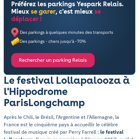
Préférez les parkings Yespark Relais.
Mieux
se garer
, c'est mieux
se
déplacer !
Des parkings à quelques minutes des transports
Des parkings - chers jusqu'à -70%
Rechercher un parking Relais
Le festival Lollapalooza à
l'Hippodrome
ParisLongchamp
Après le Chili, le Brésil, l’Argentine et l’Allemagne, la
France est le cinquième pays à accueillir le célèbre
festival de musique créé par Perry Farrell :
le festival