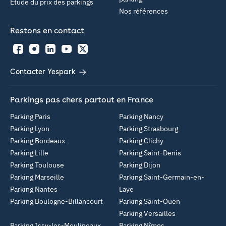
Étude du prix des parkings
Nos références
Restons en contact
Facebook
Instagram
LinkedIn
YouTube
Twitter
Contacter Yespark
Parkings pas chers partout en France
Parking Paris
Parking Nancy
Parking Lyon
Parking Strasbourg
Parking Bordeaux
Parking Clichy
Parking Lille
Parking Saint-Denis
Parking Toulouse
Parking Dijon
Parking Marseille
Parking Saint-Germain-en-
Parking Nantes
Laye
Parking Boulogne-Billancourt
Parking Saint-Ouen
Parking Versailles
Parking Issy-les-Moulineaux
Parking Nîmes