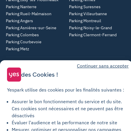
Parking Nanterre
Parking Suresnes
Parking Rueil-Malmaison
Parking Villeurbanne
Parking Angers
Parking Montreuil
Parking Asnières-sur-Seine
Parking Noisy-le-Grand
Parking Colombes
Parking Clermont-Ferrand
Parking Courbevoie
Parking Metz
Yespark SAS, titulaire de la carte pro n°CPI 7501 2017 000 019 582 portant
Continuer sans accepter
les mentions "Gestion Immobilière" et "Transaction" délivrée par la CCI de
des Cookies !
Paris Île-de-France. © Yespark Tous droits réservés.
Conditions générales d'utilisation
Yespark utilise des cookies pour les finalités suivantes :
Conditions générales de vente Stationnement
Assurer le bon fonctionnement du service et du site.
Conditions générales de vente Recharge
Ces cookies sont nécessaires et ne peuvent pas être
Politique de confidentialité
désactivés
Évaluer l'audience et la performance de notre site
Politique relative aux cookies
Mesurer, optimiser et personnaliser nos campagnes