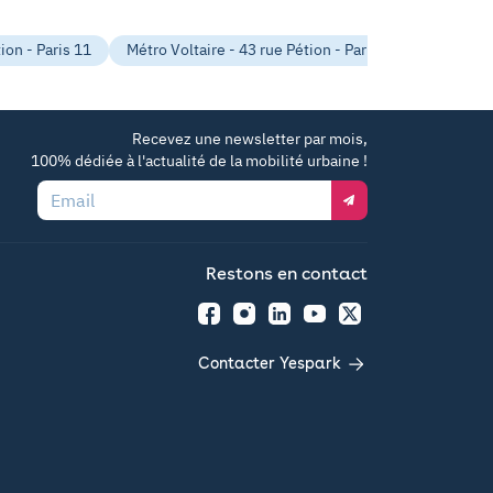
on - Paris 11
Métro Voltaire - 43 rue Pétion - Paris 11
Mairie d
Recevez une newsletter par mois,
100% dédiée à l'actualité de la mobilité urbaine !
Email
Restons en contact
Facebook
Instagram
LinkedIn
YouTube
Twitter
Contacter Yespark