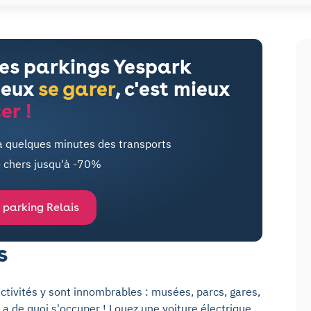
les parkings Yespark
ieux
se garer
, c'est mieux
er !
à quelques minutes des transports
- chers jusqu'à -70%
 parking Relais
s
activités y sont innombrables : musées, parcs, gares,
 y a de quoi s'occuper ! Louez une voiture électrique