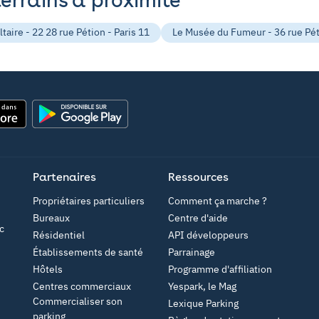
taire - 22 28 rue Pétion - Paris 11
Le Musée du Fumeur - 36 rue Péti
Google Play
Partenaires
Ressources
Propriétaires particuliers
Comment ça marche ?
Bureaux
Centre d'aide
c
Résidentiel
API développeurs
Établissements de santé
Parrainage
Hôtels
Programme d'affiliation
Centres commerciaux
Yespark, le Mag
Commercialiser son
Lexique Parking
parking