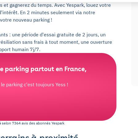
s et gagnerez du temps. Avec Yespark, louez votre
d'intérêt. En 2 minutes seulement via notre
 votre nouveau parking !
nts : une période d'essai gratuite de 2 jours, un
résiliation sans frais à tout moment, une ouverture
upport humain 7j/7.
e parking partout en France,
e parking c'est toujours Yess !
5
selon
7364
avis des abonnés
Yespark
terrains à proximité