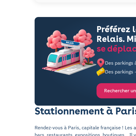
Préférez 
Relais. M
se déplac
Des parkings 
Des parkings 
Rechercher un
Stationnement à Pari
Rendez-vous à Paris, capitale française ! Les 
bars, restaurants, expositions, boutiques... Il