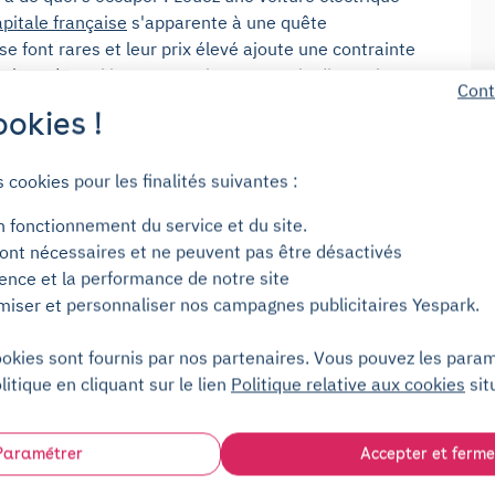
apitale française
s'apparente à une quête
e font rares et leur prix élevé ajoute une contrainte
e
place de parking en semaine comme le dimanche
,
Cont
ème !
okies !
Voltaire
s cookies pour les finalités suivantes :
tro
Voltaire. Lieu de passage, il peut être difficile de
park vous délivre
toutes les astuces pour trouver un
n fonctionnement du service et du site.
ont nécessaires et ne peuvent pas être désactivés
ience et la performance de notre site
t autour de la station ? Dans le coin, le
miser et personnaliser nos campagnes publicitaires Yespark.
uer une place de parking pour une peut vous être
ookies sont fournis par nos partenaires. Vous pouvez les para
 Yespark : les
litique en cliquant sur le lien
Politique relative aux cookies
sit
Paramétrer
Accepter et ferme
ur de Voltaire ? Optez pour une solution de