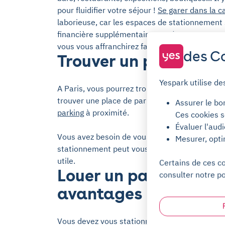
pour fluidifier votre séjour !
Se garer dans la c
laborieuse, car les espaces de stationnement s
financière supplémentaire. En réservant votr
vous vous affranchirez facilement de ce probl
des Co
Trouver un parking à 
Yespark utilise de
A Paris, vous pourrez trouver
La station de mé
trouver une place de parking à proximité. Yes
Assurer le bo
parking
à proximité.
Ces cookies s
Évaluer l'aud
Vous avez besoin de vous stationnement souven
Mesurer, opti
stationnement peut vous revenir très cher. Lo
utile.
Certains de ces c
Louer un parking avec
consulter notre po
avantages
Vous devez vous stationner régulièrement auto