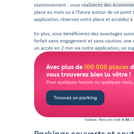
stationnement : vous réaliserez des économie
place au mois ou à l'heure autour de ce point 
application, réservez votre place et accédez à
En plus, vous bénéficierez des avantages suiva
forfait sans engagement et sans caution, une 
un accès en 2 min via notre application, un s
Avec plus de
100 000 places
d
vous trouverez bien la vôtre !
Pour quelques heures ou quelques mois, l
Trouvez un parking
Voltaire, Paris
est noté
4.48
/
Parkings couverts et sou