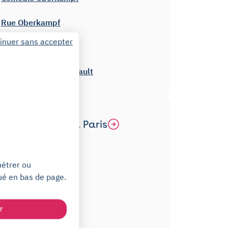
Rue Oberkampf
inuer sans accepter
Auguste
Rue de la Folie Regnault
Autres métros à Paris
Pasteur
métrer ou
Nationale
ué en bas de page.
Louis Blanc
r
Ledru-Rollin