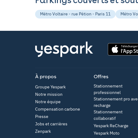
Métro Voltaire - rue Pétion - Paris 11
Métro Vol
App Store
À propos
Offres
Stationnement
Groupe Yespark
professionnel
Notre mission
Stationnement pro ave
Notre équipe
recharge
Compensation carbone
Stationnement
Presse
collaboratif
Jobs et carrières
Yespark ReCharge
Zenpark
Yespark Moto