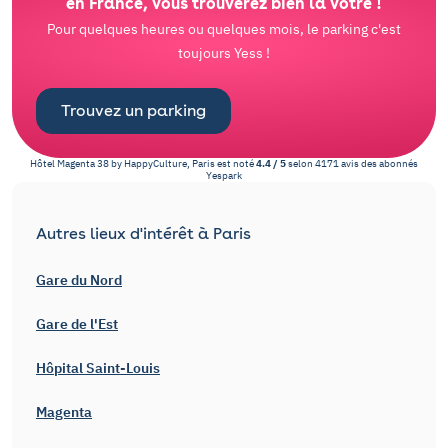
en France, vous trouverez bien la vôtre !
Pour quelques heures ou quelques mois, le parking c'est
toujours Yess !
Trouvez un parking
Hôtel Magenta 38 by HappyCulture, Paris
est noté
4.4
/
5
selon
4171
avis des abonnés
Yespark
Autres lieux d'intérêt à Paris
Gare du Nord
Gare de l'Est
Hôpital Saint-Louis
Magenta