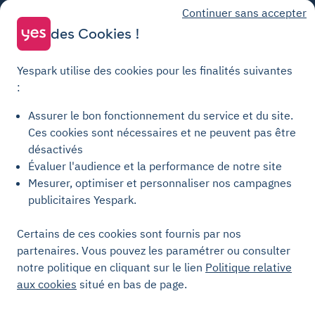
Continuer sans accepter
Parking Colombes
Parking Clermont-Ferrand
Parking Courbevoie
des Cookies !
Parking Metz
Yespark utilise des cookies pour les finalités suivantes
Yespark SAS, titulaire de la carte pro n°CPI 7501 2017 000 019 582 portant
:
les mentions "Gestion Immobilière" et "Transaction" délivrée par la CCI de
Paris Île-de-France. © Yespark Tous droits réservés.
Assurer le bon fonctionnement du service et du site.
Ces cookies sont nécessaires et ne peuvent pas être
Conditions générales d'utilisation
désactivés
Évaluer l'audience et la performance de notre site
Conditions générales de vente Stationnement
Mesurer, optimiser et personnaliser nos campagnes
Conditions générales de vente Recharge
publicitaires Yespark.
Politique de confidentialité
Politique relative aux cookies
Certains de ces cookies sont fournis par nos
partenaires. Vous pouvez les paramétrer ou consulter
Paramètres des cookies
notre politique en cliquant sur le lien
Politique relative
Mentions légales
aux cookies
situé en bas de page.
Charte de transparence