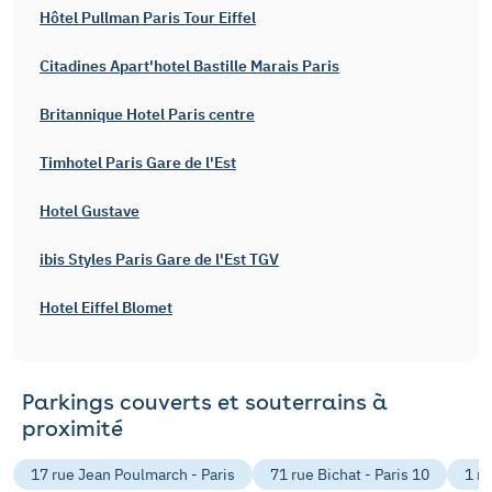
Hôtel Pullman Paris Tour Eiffel
Citadines Apart'hotel Bastille Marais Paris
Britannique Hotel Paris centre
Timhotel Paris Gare de l'Est
Hotel Gustave
ibis Styles Paris Gare de l'Est TGV
Hotel Eiffel Blomet
Parkings couverts et souterrains à
proximité
17 rue Jean Poulmarch - Paris
71 rue Bichat - Paris 10
1 r