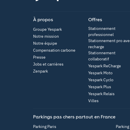
App Store
À propos
Offres
Stationnement
Groupe Yespark
professionnel
Notre mission
Stationnement pro ave
Notre équipe
recharge
Compensation carbone
Stationnement
Presse
collaboratif
Jobs et carrières
Yespark ReCharge
Zenpark
Yespark Moto
Yespark Cyclo
Yespark Plus
Yespark Relais
Villes
Parkings pas chers partout en France
Parking Paris
Parking