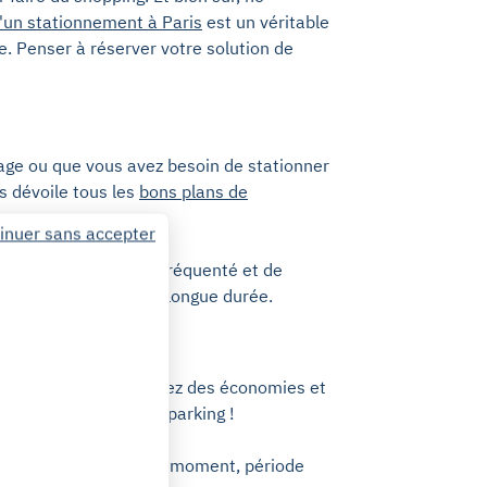
'un stationnement à Paris
est un véritable
e. Penser à réserver votre solution de
oyage ou que vous avez besoin de stationner
s dévoile tous les
bons plans de
inuer sans accepter
ints d'intérêt ! Axe fréquenté et de
uer une place pour une longue durée.
nement : vous réaliserez des économies et
mmédiatement à votre parking !
ation sans frais à tout moment, période