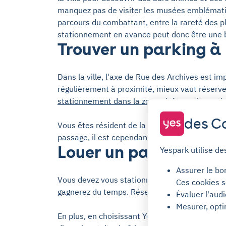
manquez pas de visiter les musées emblématiqu
parcours du combattant, entre la rareté des pl
stationnement en avance peut donc être une b
Trouver un parking à 
Dans la ville, l'axe de Rue des Archives est i
régulièrement à proximité, mieux vaut réserve
stationnement dans la zone
: informations, ré
des Co
Vous êtes résident de la rue ou vous y rendez 
passage, il est cependant difficile d'y trouver
Louer un parking ave
Yespark utilise de
Assurer le bo
Vous devez vous stationner régulièrement aut
Ces cookies s
gagnerez du temps. Réservez votre place en 2
Évaluer l'aud
Mesurer, opti
En plus, en choisissant Yespark, vous bénéfici