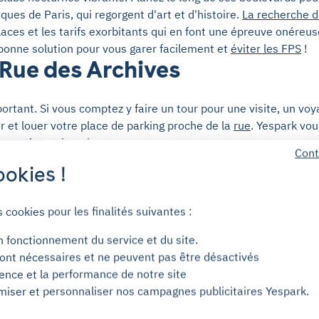
es de Paris, qui regorgent d'art et d'histoire.
La recherche d
aces et les tarifs exorbitants qui en font une épreuve onéreus
onne solution pour vous garer facilement et
éviter les FPS
!
Rue des Archives
mportant. Si vous comptez y faire un tour pour une visite, un v
r et louer votre place de parking proche de la
rue
. Yespark vou
servation et location.
Cont
okies !
fréquemment ? Faites un tours dans ses bars, restaurants et po
 une place de parking. Il peut être intéressant pour vous de lo
c Yespark : les avantages
s cookies pour les finalités suivantes :
n fonctionnement du service et du site.
our de Rue des Archives ? Optez pour une solution de station
ont nécessaires et ne peuvent pas être désactivés
 min seulement via l'application mobile Yespark et accédez i
ience et la performance de notre site
miser et personnaliser nos campagnes publicitaires Yespark.
erez de plusieurs avantages : location sans engagement, résili