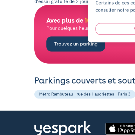
d'essai gratuite de 2 jours, ouverture via not
Certains de ces c
consulter notre po
Avec plus de
100 000 places
d
Pour quelques heures ou quelques mois, l
Trouvez un parking
Parkings couverts et sou
Métro Rambuteau - rue des Haudriettes - Paris 3