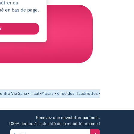
métrer ou
ué en bas de page.
en la vôtre !
r
entre Via Sana - Haut-Marais - 6 rue des Haudriettes - Paris 3
6 rue
Recevez une newsletter par mois,
100% dédiée à l'actualité de la mobilité urbaine !
Email