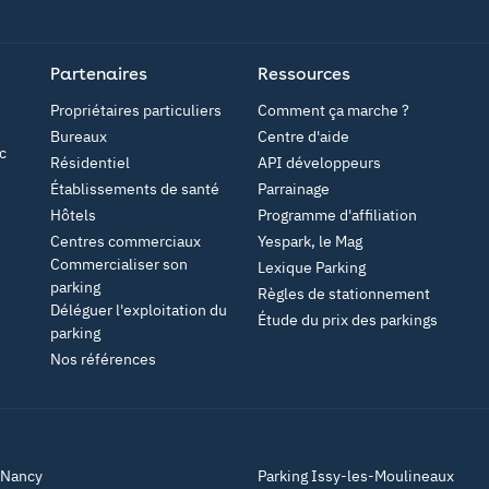
Google Play
Partenaires
Ressources
Propriétaires particuliers
Comment ça marche ?
Bureaux
Centre d'aide
c
Résidentiel
API développeurs
Établissements de santé
Parrainage
Hôtels
Programme d'affiliation
Centres commerciaux
Yespark, le Mag
Commercialiser son
Lexique Parking
parking
Règles de stationnement
Déléguer l'exploitation du
Étude du prix des parkings
parking
Nos références
 Nancy
Parking Issy-les-Moulineaux