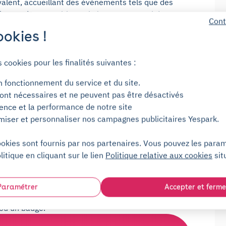
yvalent, accueillant des événements tels que des
lms et des expositions. Il n'est pas garanti de
Cont
 lors des jours d'événements. Pourquoi ne pas opter
okies !
 Yespark : les
s cookies pour les finalités suivantes :
n fonctionnement du service et du site.
ont nécessaires et ne peuvent pas être désactivés
 de Théâtre de l'Écho ? En louant une place
ience et la performance de notre site
nerez du temps : plus besoin de tourner dans le
miser et personnaliser nos campagnes publicitaires Yespark.
stationnement. Yespark propose donc ses places de
roximité dans ses parkings couverts et souterrains.
ookies sont fournis par nos partenaires. Vous pouvez les para
 place et accédez à votre parking en 2 minutes
litique en cliquant sur le lien
Politique relative aux cookies
sit
ages : un essai gratuit de 2 jours pour votre
Paramétrer
Accepter et ferme
iation à tout moment et sans frais, un support
 ou un badge.