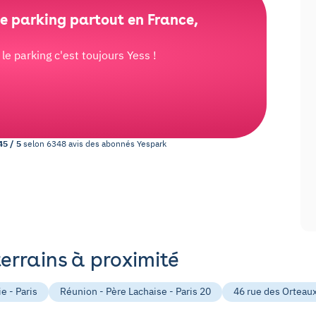
e parking partout en France,
e parking c'est toujours Yess !
45
/
5
selon
6348
avis des abonnés
Yespark
terrains à proximité
e - Paris
Réunion - Père Lachaise - Paris 20
46 rue des Orteaux