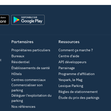
Google Play
Partenaires
Ressources
Propriétaires particuliers
Comment ça marche ?
Bureaux
Centre d'aide
c
Résidentiel
API développeurs
Établissements de santé
Parrainage
Hôtels
Programme d'affiliation
Centres commerciaux
Yespark, le Mag
Commercialiser son
Lexique Parking
parking
Règles de stationnement
Déléguer l'exploitation du
Étude du prix des parkings
parking
Nos références