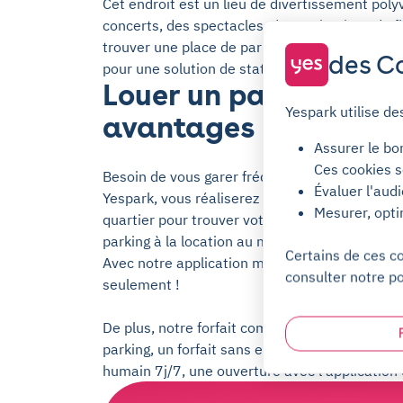
Cet endroit est un lieu de divertissement pol
concerts, des spectacles, des projections de fi
trouver une place de parking sûre à proximité
des Co
pour une solution de stationnement ?
Louer un parking avec
Yespark utilise de
avantages
Assurer le bo
Ces cookies s
Besoin de vous garer fréquemment à proximité
Évaluer l'aud
Yespark, vous réaliserez des économies et gag
Mesurer, opti
quartier pour trouver votre emplacement de 
parking à la location au mois ou à l'heure à p
Certains de ces c
Avec notre application mobile, réservez votre
consulter notre po
seulement !
De plus, notre forfait comporte plusieurs avant
parking, un forfait sans engagement, une résil
humain 7j/7, une ouverture avec l'application