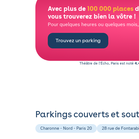
Avec plus de
100 000 places
d
vous trouverez bien la vôtre !
Pour quelques heures ou quelques mois, l
Trouvez un parking
Théâtre de l'Écho, Paris
est noté
4.
Parkings couverts et sou
Charonne - Nord - Paris 20
28 rue de Fontarabi