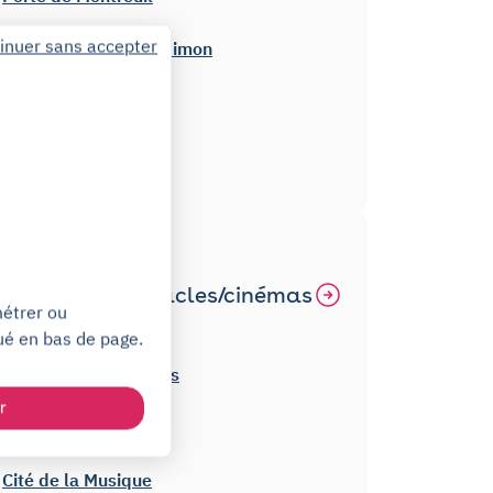
inuer sans accepter
Hôpital Croix Saint-Simon
Rue des Orteaux
Rue de Bagnolet
Autres
théâtres/spectacles/cinémas
métrer ou
à Paris
ué en bas de page.
Philharmonie de Paris
r
Zénith
Cité de la Musique