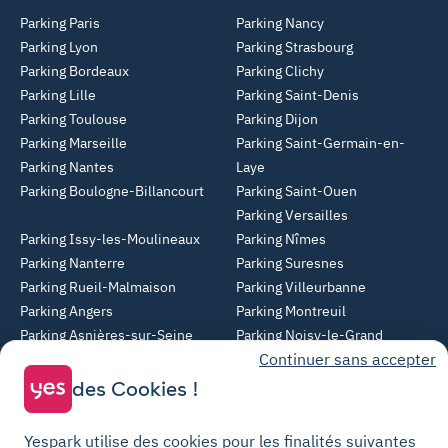
Parking Paris
Parking Nancy
Parking Lyon
Parking Strasbourg
Parking Bordeaux
Parking Clichy
Parking Lille
Parking Saint-Denis
Parking Toulouse
Parking Dijon
Parking Marseille
Parking Saint-Germain-en-
Parking Nantes
Laye
Parking Boulogne-Billancourt
Parking Saint-Ouen
Parking Versailles
Parking Issy-les-Moulineaux
Parking Nîmes
Parking Nanterre
Parking Suresnes
Parking Rueil-Malmaison
Parking Villeurbanne
Parking Angers
Parking Montreuil
Parking Asnières-sur-Seine
Parking Noisy-le-Grand
Continuer sans accepter
Parking Colombes
Parking Clermont-Ferrand
Parking Courbevoie
des Cookies !
Parking Metz
Yespark utilise des cookies pour les finalités suivantes