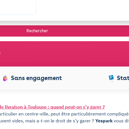
Rechercher
s
Sans engagement
Sta
e livraison à Toulouse : quand peut-on s’y garer ?
articulier en centre-ville, peut être particulièrement compliqué
uvent vides, mais a-t-on le droit de s’y garer ?
Yespark
vous di