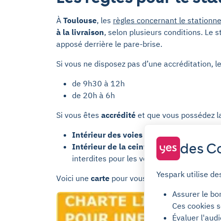
À
Toulouse
, les
règles concernant le station
à la livraison
, selon plusieurs conditions. Le
apposé derrière le pare-brise.
Si vous ne disposez pas d’une accréditation, l
de 9h30 à 12h
de 20h à 6h
Si vous êtes
accrédité
et que vous possédez la
Intérieur des voies du Canal aux Boulev
des Co
Intérieur de la ceinture des Boulevards
interdites pour les véhicules de plus de
Yespark utilise de
Voici une
carte
pour vous aider à identifier ce
Assurer le bo
Ces cookies s
Évaluer l'aud