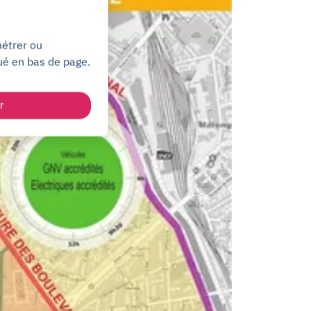
métrer ou
ué en bas de page.
r