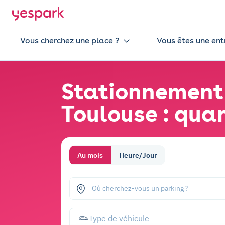
Vous cherchez une place ?
Vous êtes une ent
Stationnement 
Toulouse : quan
Au mois
Heure/Jour
Où cherchez-vous un parking ?
Type de véhicule