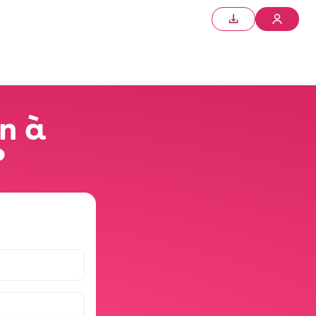
n à
?