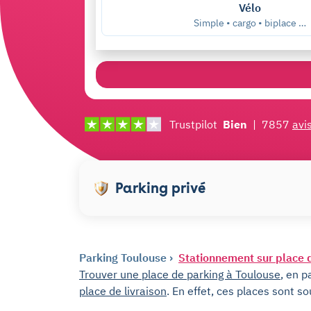
Vélo
Simple • cargo • biplace …
Trustpilot
Bien
|
7857
avi
Parking privé
Parking Toulouse
Stationnement sur place d
Trouver une place de parking à Toulouse
, en p
place de livraison
. En effet, ces places sont so