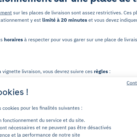
nement
sur les places de livraison sont assez restrictives. Ces 
 stationnement y est
limité à 20 minutes
et vous devez indiquer
es
horaires
à respecter pour vous garer sur une place de livrai
 vignette livraison, vous devrez suivre ces
règles
:
Cont
ards inclus
: livraisons interdites de 6h à 20h pour les véhic
okies !
: livraisons interdites pour les véhicules de plus de 9m, sauf a
 20m3 de 12h à 20h.
s cookies pour les finalités suivantes :
s zones :
n fonctionnement du service et du site.
ont nécessaires et ne peuvent pas être désactivés
ience et la performance de notre site