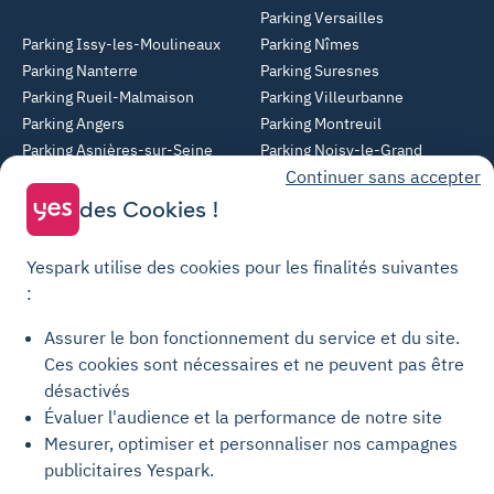
Parking Versailles
Parking Issy-les-Moulineaux
Parking Nîmes
Parking Nanterre
Parking Suresnes
Parking Rueil-Malmaison
Parking Villeurbanne
Parking Angers
Parking Montreuil
Parking Asnières-sur-Seine
Parking Noisy-le-Grand
Continuer sans accepter
Parking Colombes
Parking Clermont-Ferrand
Parking Courbevoie
des Cookies !
Parking Metz
Yespark utilise des cookies pour les finalités suivantes
Yespark SAS, titulaire de la carte pro n°CPI 7501 2017 000 019 582 portant
:
les mentions "Gestion Immobilière" et "Transaction" délivrée par la CCI de
Paris Île-de-France. © Yespark Tous droits réservés.
Assurer le bon fonctionnement du service et du site.
Ces cookies sont nécessaires et ne peuvent pas être
Conditions générales d'utilisation
désactivés
Évaluer l'audience et la performance de notre site
Conditions générales de vente Stationnement
Mesurer, optimiser et personnaliser nos campagnes
Conditions générales de vente Recharge
publicitaires Yespark.
Politique de confidentialité