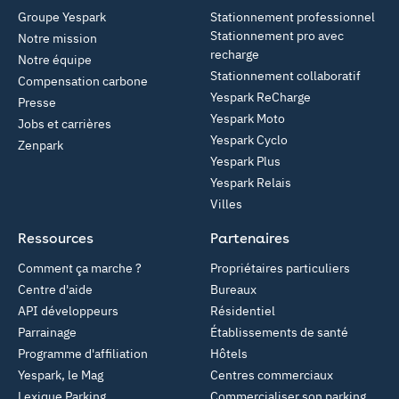
Groupe Yespark
Stationnement professionnel
Stationnement pro avec
Notre mission
recharge
Notre équipe
Stationnement collaboratif
Compensation carbone
Yespark ReCharge
Presse
Yespark Moto
Jobs et carrières
Yespark Cyclo
Zenpark
Yespark Plus
Yespark Relais
Villes
Ressources
Partenaires
Comment ça marche ?
Propriétaires particuliers
Centre d'aide
Bureaux
API développeurs
Résidentiel
Parrainage
Établissements de santé
Programme d'affiliation
Hôtels
Yespark, le Mag
Centres commerciaux
Lexique Parking
Commercialiser son parking