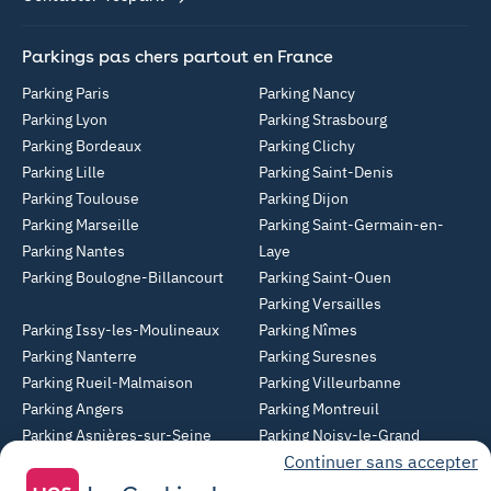
Parkings pas chers partout en France
Parking Paris
Parking Nancy
Parking Lyon
Parking Strasbourg
Parking Bordeaux
Parking Clichy
Parking Lille
Parking Saint-Denis
Parking Toulouse
Parking Dijon
Parking Marseille
Parking Saint-Germain-en-
Parking Nantes
Laye
Parking Boulogne-Billancourt
Parking Saint-Ouen
Parking Versailles
Parking Issy-les-Moulineaux
Parking Nîmes
Parking Nanterre
Parking Suresnes
Parking Rueil-Malmaison
Parking Villeurbanne
Parking Angers
Parking Montreuil
Parking Asnières-sur-Seine
Parking Noisy-le-Grand
Continuer sans accepter
Parking Colombes
Parking Clermont-Ferrand
Parking Courbevoie