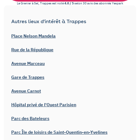
Le Grenier à Sel, Trappes
est noté
4.0
/
5
selon
30
avis des abonnés
Yespark
Autres lieux d'intérêt à Trappes
Place Nelson Mandela
Rue de la République
Avenue Marceau
Gare de Trappes
Avenue Carnot
Hôpital privé de l'Ouest Parisien
Parc des Bateleurs
Parc Île de loisirs de Saint-Quentin-en-Yvelines