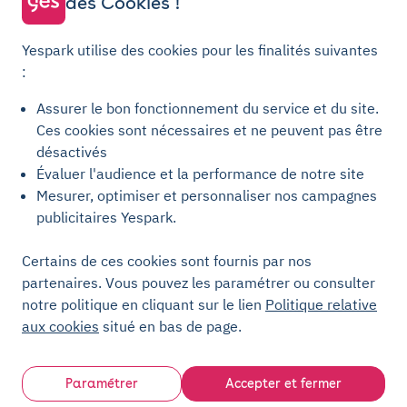
des Cookies !
Parking Metz
Yespark utilise des cookies pour les finalités suivantes
Yespark SAS, titulaire de la carte pro n°CPI 7501 2017 000 019 582 portant
:
les mentions "Gestion Immobilière" et "Transaction" délivrée par la CCI de
Paris Île-de-France. © Yespark Tous droits réservés.
Assurer le bon fonctionnement du service et du site.
Ces cookies sont nécessaires et ne peuvent pas être
Conditions générales d'utilisation
désactivés
Évaluer l'audience et la performance de notre site
Conditions générales de vente Stationnement
Mesurer, optimiser et personnaliser nos campagnes
Conditions générales de vente Recharge
publicitaires Yespark.
Politique de confidentialité
Politique relative aux cookies
Certains de ces cookies sont fournis par nos
partenaires. Vous pouvez les paramétrer ou consulter
Paramètres des cookies
notre politique en cliquant sur le lien
Politique relative
Mentions légales
aux cookies
situé en bas de page.
Charte de transparence
Paramétrer
Accepter et fermer