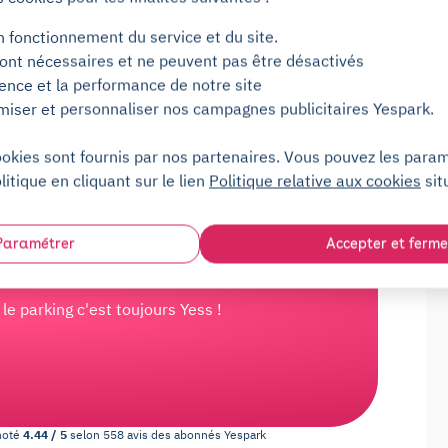
 Villejuif–Louis Aragon ou à proximité ? Pour
n fonctionnement du service et du site.
ès à une place de parking, une solution de
ont nécessaires et ne peuvent pas être désactivés
re place de parking avec Yespark ! Nous proposons
ience et la performance de notre site
miser et personnaliser nos campagnes publicitaires Yespark.
 : une période d'essai gratuite de 2 jours, une
ookies sont fournis par nos partenaires. Vous pouvez les para
oment et sans frais, une ouverture avec notre
litique en cliquant sur le lien
Politique relative aux cookies
sit
sponible 7j/7.
Paramétrer
Accepter et ferme
e parking partout en France,
e parking c'est toujours Yess !
noté
4.44
/
5
selon
558
avis des abonnés
Yespark