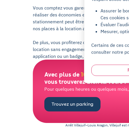
Vous comptez vous garer régulièrement à Arrêt
Assurer le bo
réaliser des économies et être sûr d'avoir acc
Ces cookies s
stationnement peut être envisagée. Louez vot
Évaluer l'aud
nos places à la location au mois.
Mesurer, opti
De plus, vous profiterez de quelques avantages
Certains de ces c
location sans engagement, résiliable à tout m
consulter notre po
application ou un badge, un support humain di
Avec plus de
100 000 places
d
vous trouverez bien la vôtre !
Pour quelques heures ou quelques mois, l
Trouvez un parking
Arrêt Villejuif–Louis Aragon, Villejuif
est 