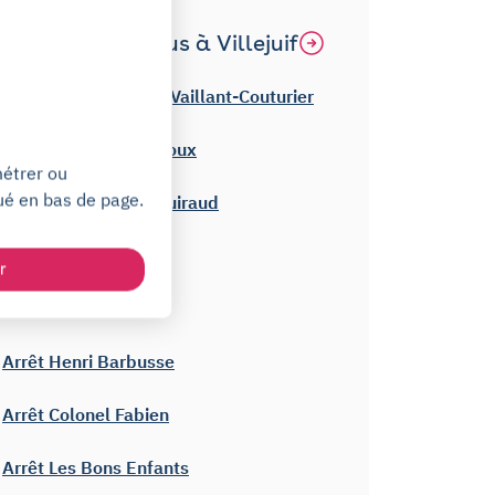
Autres trams/bus à Villejuif
Arrêt Villejuif – Paul Vaillant-Couturier
Arrêt Domaine Cherioux
métrer ou
ué en bas de page.
Arrêt Hôpital Paul Guiraud
Arrêt Jean Lurçat
r
Arrêt Jean Jaurès
Arrêt Henri Barbusse
Arrêt Colonel Fabien
Arrêt Les Bons Enfants