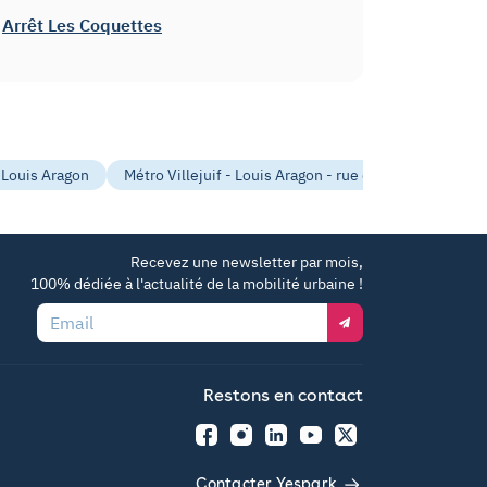
Arrêt Les Coquettes
-Louis Aragon
Métro Villejuif - Louis Aragon - rue de la Commune
Recevez une newsletter par mois,
100% dédiée à l'actualité de la mobilité urbaine !
Email
Restons en contact
Facebook
Instagram
LinkedIn
YouTube
Twitter
Contacter Yespark