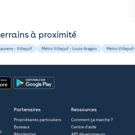
terrains à proximité
rens - Villejuif
Métro Villejuif - Louis Aragon
Métro Villejuif
Google Play
Partenaires
Ressources
Propriétaires particuliers
Comment ça marche ?
Bureaux
Centre d'aide
c
Résidentiel
API développeurs