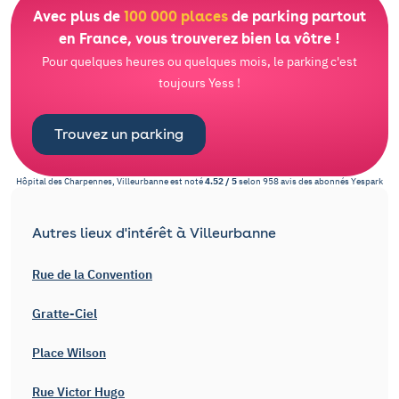
Avec plus de
100 000 places
de parking partout
en France, vous trouverez bien la vôtre !
Pour quelques heures ou quelques mois, le parking c'est
toujours Yess !
Trouvez un parking
Hôpital des Charpennes, Villeurbanne
est noté
4.52
/
5
selon
958
avis des abonnés
Yespark
Autres lieux d'intérêt à Villeurbanne
Rue de la Convention
Gratte-Ciel
Place Wilson
Rue Victor Hugo