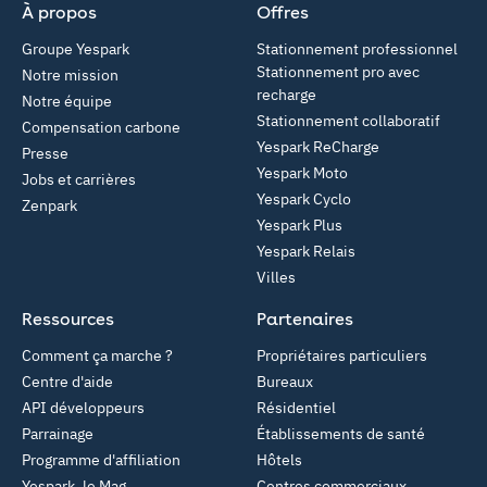
À propos
Offres
Groupe Yespark
Stationnement professionnel
Stationnement pro avec
Notre mission
recharge
Notre équipe
Stationnement collaboratif
Compensation carbone
Yespark ReCharge
Presse
Yespark Moto
Jobs et carrières
Yespark Cyclo
Zenpark
Yespark Plus
Yespark Relais
Villes
Ressources
Partenaires
Comment ça marche ?
Propriétaires particuliers
Centre d'aide
Bureaux
API développeurs
Résidentiel
Parrainage
Établissements de santé
Programme d'affiliation
Hôtels
Yespark, le Mag
Centres commerciaux