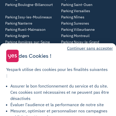
Parking Boulogne-Billancourt
Parking Saint-Ouen
Parking Versailles
Parking Issy-les-Moulineaux
Parking Nîmes
Parking Nanterre
Parking Suresnes
Parking Rueil-Malmaison
Parking Villeurbanne
Parking Angers
Parking Montreuil
Parking Asnières-sur-Seine
Parking Noisy-le-Grand
Continuer sans accepter
Parking Colombes
Parking Clermont-Ferrand
Parking Courbevoie
des Cookies !
Parking Metz
Yespark utilise des cookies pour les finalités suivantes
Yespark SAS, titulaire de la carte pro n°CPI 7501 2017 000 019 582 portant
:
les mentions "Gestion Immobilière" et "Transaction" délivrée par la CCI de
Paris Île-de-France. © Yespark Tous droits réservés.
Assurer le bon fonctionnement du service et du site.
Ces cookies sont nécessaires et ne peuvent pas être
Conditions générales d'utilisation
désactivés
Évaluer l'audience et la performance de notre site
Conditions générales de vente Stationnement
Mesurer, optimiser et personnaliser nos campagnes
Conditions générales de vente Recharge