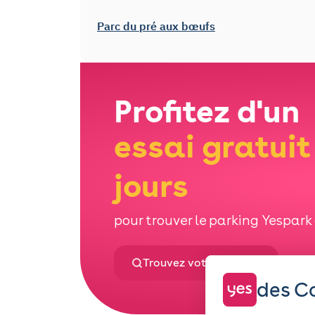
Parc du pré aux bœufs
Profitez d'un
essai gratuit
jours
pour trouver le parking Yespark q
Trouvez votre parking
des Co