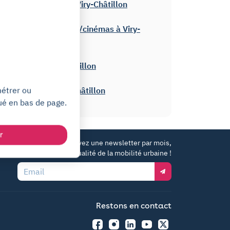
Rues touristiques à Viry-Châtillon
Théâtres/spectacles/cinémas à Viry-
Châtillon
Hôpitaux à Viry-Châtillon
métrer ou
Monuments à Viry-Châtillon
ué en bas de page.
r
Recevez une newsletter par mois,
100% dédiée à l'actualité de la mobilité urbaine !
Email
Restons en contact
Facebook
Instagram
LinkedIn
YouTube
Twitter