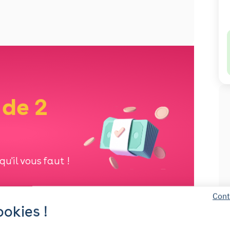
 de 2
u'il vous faut !
Cont
okies !