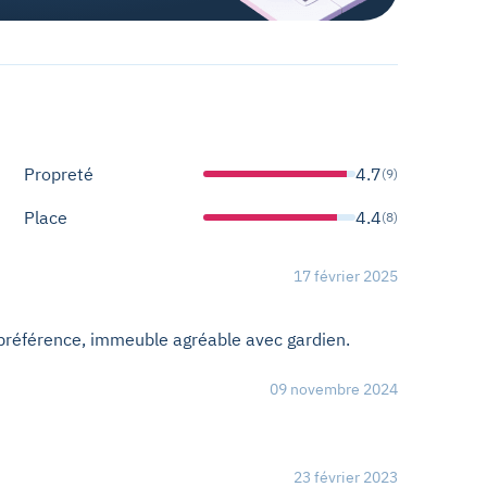
Propreté
4.7
(9)
Place
4.4
(8)
17 février 2025
e préférence, immeuble agréable avec gardien.
09 novembre 2024
23 février 2023