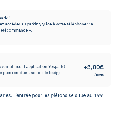
park !
z accéder au parking grâce à votre téléphone via
« Télécommande ».
+5,00€
oir utiliser l'application Yespark !
 puis restitué une fois le badge
/mois
arles. L’entrée pour les piétons se situe au 199