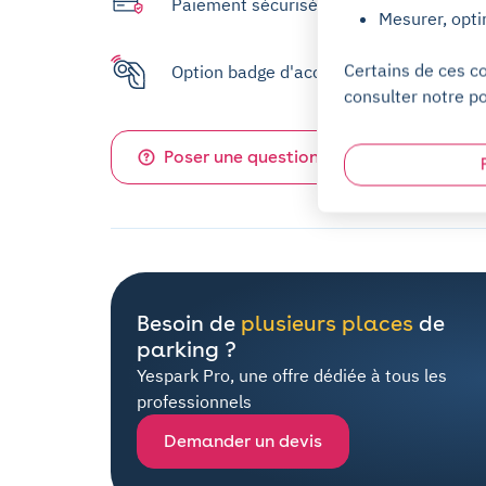
Paiement sécurisé
Mesurer, opti
Certains de ces c
Option badge d'accès disponible
consulter notre po
Poser une question sur ce parking
Besoin de
plusieurs places
de
parking ?
Yespark Pro, une offre dédiée à tous les
professionnels
Demander un devis