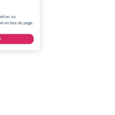
métrer ou
ué en bas de page.
r