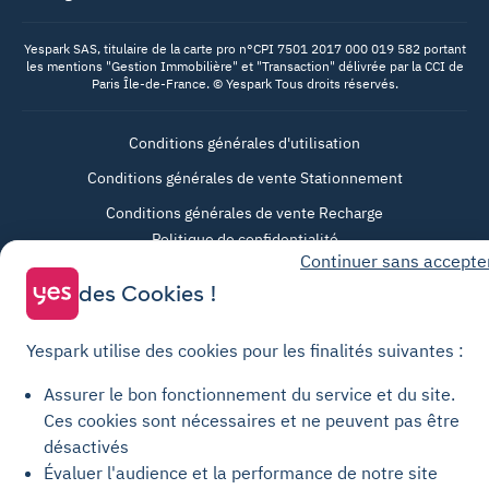
Yespark SAS, titulaire de la carte pro n°CPI 7501 2017 000 019 582 portant
les mentions "Gestion Immobilière" et "Transaction" délivrée par la CCI de
Paris Île-de-France. © Yespark Tous droits réservés.
Conditions générales d'utilisation
Conditions générales de vente Stationnement
Conditions générales de vente Recharge
Politique de confidentialité
Continuer sans accepte
Politique relative aux cookies
des Cookies !
Paramètres des cookies
Mentions légales
Yespark utilise des cookies pour les finalités suivantes :
Charte de transparence
Assurer le bon fonctionnement du service et du site.
Ces cookies sont nécessaires et ne peuvent pas être
désactivés
Évaluer l'audience et la performance de notre site