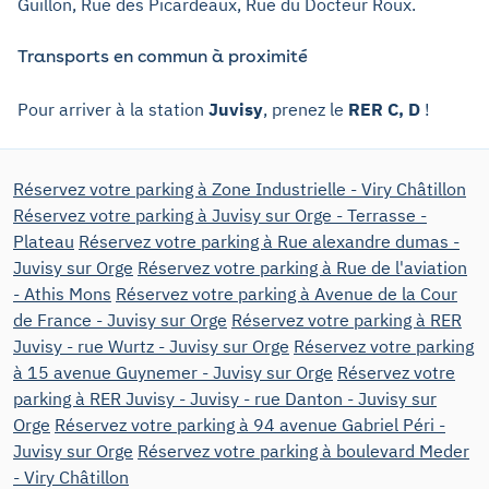
Guillon, Rue des Picardeaux, Rue du Docteur Roux.
Transports en commun à proximité
Pour arriver à la station
Juvisy
, prenez le
RER C, D
!
Réservez votre parking à Zone Industrielle - Viry Châtillon
Réservez votre parking à Juvisy sur Orge - Terrasse -
Plateau
Réservez votre parking à Rue alexandre dumas -
Juvisy sur Orge
Réservez votre parking à Rue de l'aviation
- Athis Mons
Réservez votre parking à Avenue de la Cour
de France - Juvisy sur Orge
Réservez votre parking à RER
Juvisy - rue Wurtz - Juvisy sur Orge
Réservez votre parking
à 15 avenue Guynemer - Juvisy sur Orge
Réservez votre
parking à RER Juvisy - Juvisy - rue Danton - Juvisy sur
Orge
Réservez votre parking à 94 avenue Gabriel Péri -
Juvisy sur Orge
Réservez votre parking à boulevard Meder
- Viry Châtillon