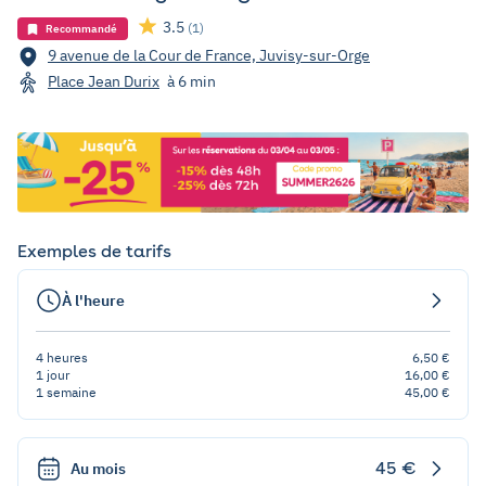
3.5
(1)
Recommandé
9 avenue de la Cour de France, Juvisy-sur-Orge
Place Jean Durix
à 6 min
Exemples de tarifs
À l'heure
4 heures
6,50 €
1 jour
16,00 €
1 semaine
45,00 €
45 €
Au mois