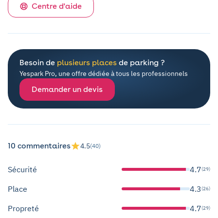
Centre d'aide
Besoin de
plusieurs places
de parking ?
Yespark Pro, une offre dédiée à tous les professionnels
Demander un devis
10 commentaires
4.5
(40)
Sécurité
4.7
(29)
Place
4.3
(26)
Propreté
4.7
(29)