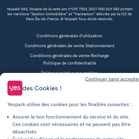
Yespark SAS, titulaire de la carte pro n°CPI 7501 2017 000 019 582 portant
les mentions "Gestion Immobilière" et "Transaction" délivrée par la CCI de
Paris Île-de-France. © Yespark Tous droits réservés.
Conditions générales d'utilisation
Conditions générales de vente Stationnement
Conditions générales de vente Recharge
Politique de confidentialité
Politique relative aux cookies
Continuer sans accepte
Paramètres des cookies
des Cookies !
Mentions légales
Charte de transparence
Yespark utilise des cookies pour les finalités suivantes :
Assurer le bon fonctionnement du service et du site.
Ces cookies sont nécessaires et ne peuvent pas être
désactivés