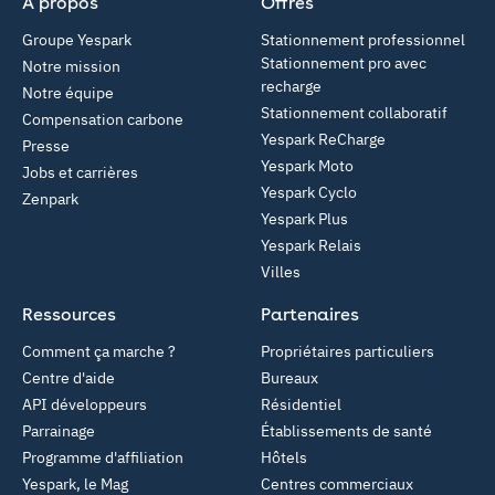
À propos
Offres
Groupe Yespark
Stationnement professionnel
Stationnement pro avec
Notre mission
recharge
Notre équipe
Stationnement collaboratif
Compensation carbone
Yespark ReCharge
Presse
Yespark Moto
Jobs et carrières
Yespark Cyclo
Zenpark
Yespark Plus
Yespark Relais
Villes
Ressources
Partenaires
Comment ça marche ?
Propriétaires particuliers
Centre d'aide
Bureaux
API développeurs
Résidentiel
Parrainage
Établissements de santé
Programme d'affiliation
Hôtels
Yespark, le Mag
Centres commerciaux