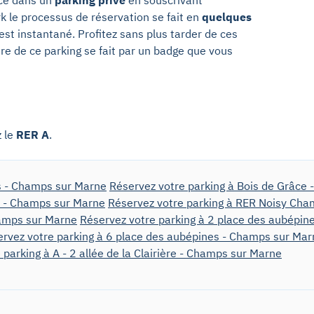
k le processus de réservation se fait en
quelques
 est instantané. Profitez sans plus tarder de ces
re de ce parking se fait par un badge que vous
 le
RER A
.
s - Champs sur Marne
Réservez votre parking à Bois de Grâce
e - Champs sur Marne
Réservez votre parking à RER Noisy Cha
hamps sur Marne
Réservez votre parking à 2 place des aubépi
rvez votre parking à 6 place des aubépines - Champs sur Mar
 parking à A - 2 allée de la Clairière - Champs sur Marne