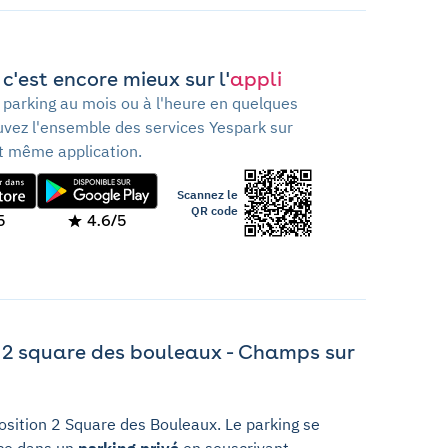
c'est encore mieux sur l'
appli
 parking au mois ou à l'heure en quelques
ouvez l'ensemble des services Yespark sur
t même application.
Scannez le
QR code
5
4.6/5
 2 square des bouleaux - Champs sur
osition 2 Square des Bouleaux. Le parking se
ace dans un
parking privé
en souscrivant