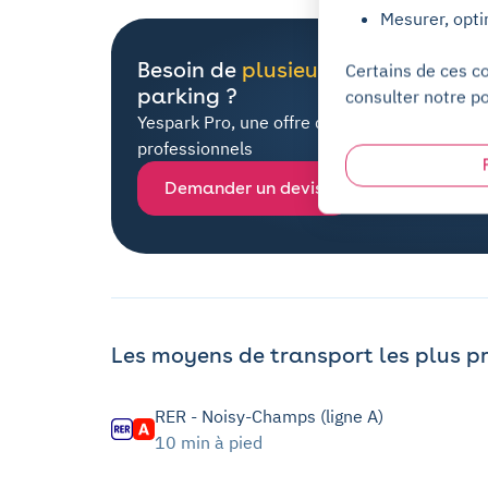
Mesurer, opti
Besoin de
plusieurs places
de
Certains de ces c
parking ?
consulter notre po
Yespark Pro, une offre dédiée à tous les
professionnels
Demander un devis
Les moyens de transport les plus p
RER - Noisy-Champs (ligne A)
10 min à pied