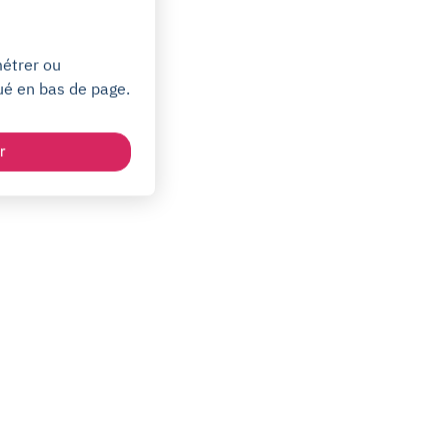
métrer ou
ué en bas de page.
r