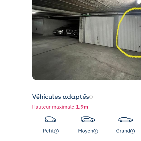
Véhicules adaptés
Hauteur maximale
:
1,9m
Petit
Moyen
Grand