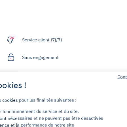
Service client (7j/7)
Sans engagement
Dépôt de garantie pour les moyens
Cont
d'accès
okies !
s cookies pour les finalités suivantes :
Centre d'aide
n fonctionnement du service et du site.
ont nécessaires et ne peuvent pas être désactivés
ience et la performance de notre site