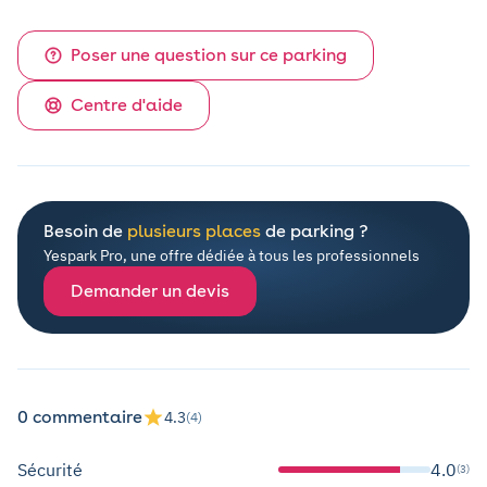
Poser une question sur ce parking
Centre d'aide
Besoin de
plusieurs places
de parking ?
Yespark Pro, une offre dédiée à tous les professionnels
Demander un devis
0 commentaire
4.3
(4)
Sécurité
4.0
(3)