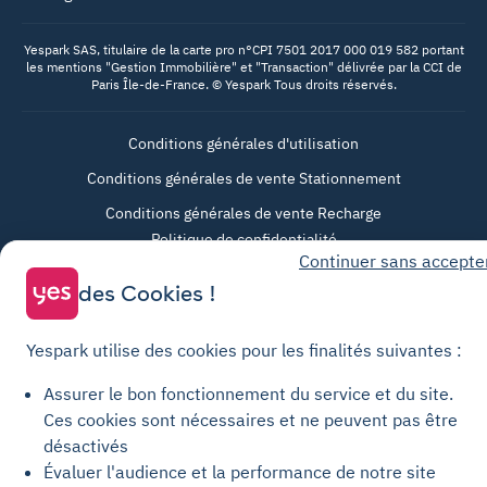
Yespark SAS, titulaire de la carte pro n°CPI 7501 2017 000 019 582 portant
les mentions "Gestion Immobilière" et "Transaction" délivrée par la CCI de
Paris Île-de-France. © Yespark Tous droits réservés.
Conditions générales d'utilisation
Conditions générales de vente Stationnement
Conditions générales de vente Recharge
Politique de confidentialité
Continuer sans accepte
Politique relative aux cookies
des Cookies !
Paramètres des cookies
Mentions légales
Yespark utilise des cookies pour les finalités suivantes :
Charte de transparence
Assurer le bon fonctionnement du service et du site.
Ces cookies sont nécessaires et ne peuvent pas être
désactivés
Évaluer l'audience et la performance de notre site