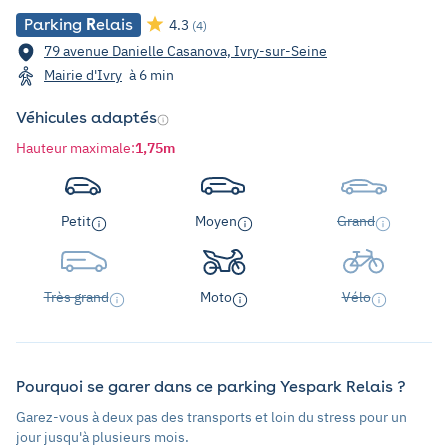
Parking
R
elais
4.3
(4)
79 avenue Danielle Casanova, Ivry-sur-Seine
Mairie d'Ivry
à 6 min
Véhicules adaptés
Hauteur maximale
:
1,75m
Petit
Moyen
Grand
Très grand
Moto
Vélo
Pourquoi se garer dans ce parking Yespark Relais ?
Garez-vous à deux pas des transports et loin du stress pour un
jour jusqu'à plusieurs mois.