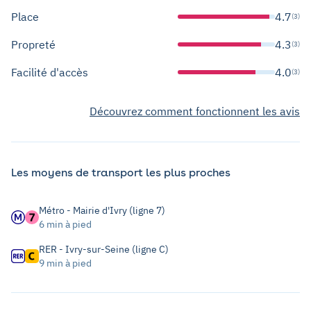
Place
4.7
(3)
Propreté
4.3
(3)
Facilité d'accès
4.0
(3)
Découvrez comment fonctionnent les avis
Les moyens de transport les plus proches
Métro - Mairie d'Ivry (ligne 7)
6 min à pied
RER - Ivry-sur-Seine (ligne C)
9 min à pied