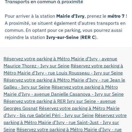
Transports en commun à proximité
Pour arriver à la station
Mairie d'Ivry
, prenez le
métro 7
!
A proximité, se situent également d'autres transports en
commun. En optant pour ce parking, vous pourrez aussi
rejoindre la station
Ivry-sur-Seine
(
RER C
).
Réservez votre parking à Métro Mairie d'Ivry - avenue
Maurice Thorez - Ivry sur Seine
Réservez votre parking à
Métro Mairie d'Ivry - rue Louis Rousseau - Ivry sur Seine
Réservez votre parking à Métro Mairie d'Ivry - rue Jean le
Galleu - Ivry sur Seine
Réservez votre parking à Métro
Mairie d'Ivry - avenue Danielle Casanova - Ivry sur Seine
Réservez votre parking à RER Ivry sur Seine - avenue
Georges Gosnat
Réservez votre parking à Métro Mairie
d'Ivry - bis rue Gabriel Péri - Ivry sur Seine
Réservez votre
parking à Métro Mairie d'Ivry - rue Saint-Just - Ivry sur
Seine
Réservez votre parking à Métro Mairie d'Ivry - rue