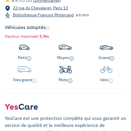
4.5
(21
commentaires
)
(52)
22 rue du Chevaleret, Paris 13
Bibliothèque François Mitterrand
à 6 min
Véhicules adaptés
Hauteur maximale
:
1,9m
Petit
Moyen
Grand
Très grand
Moto
Vélo
YesCare est une protection complète qui vous garantit un
service de qualité et la meilleure expérience de