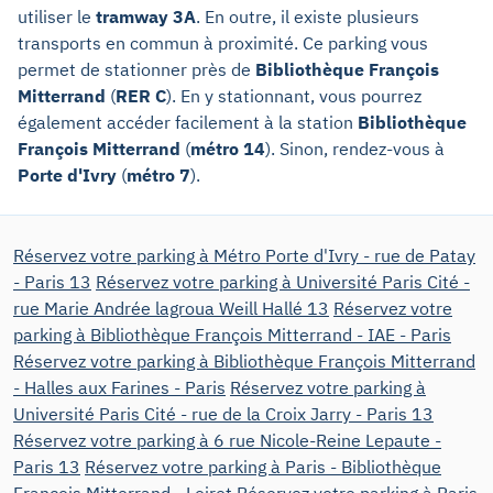
utiliser le
tramway 3A
. En outre, il existe plusieurs
transports en commun à proximité. Ce parking vous
permet de stationner près de
Bibliothèque François
Mitterrand
(
RER C
). En y stationnant, vous pourrez
également accéder facilement à la station
Bibliothèque
François Mitterrand
(
métro 14
). Sinon, rendez-vous à
Porte d'Ivry
(
métro 7
).
Réservez votre parking à Métro Porte d'Ivry - rue de Patay
- Paris 13
Réservez votre parking à Université Paris Cité -
rue Marie Andrée lagroua Weill Hallé 13
Réservez votre
parking à Bibliothèque François Mitterrand - IAE - Paris
Réservez votre parking à Bibliothèque François Mitterrand
- Halles aux Farines - Paris
Réservez votre parking à
Université Paris Cité - rue de la Croix Jarry - Paris 13
Réservez votre parking à 6 rue Nicole-Reine Lepaute -
Paris 13
Réservez votre parking à Paris - Bibliothèque