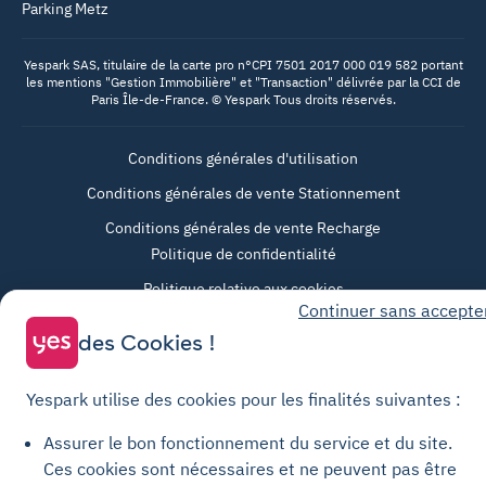
Parking Metz
Yespark SAS, titulaire de la carte pro n°CPI 7501 2017 000 019 582 portant
les mentions "Gestion Immobilière" et "Transaction" délivrée par la CCI de
Paris Île-de-France. © Yespark Tous droits réservés.
Conditions générales d'utilisation
Conditions générales de vente Stationnement
Conditions générales de vente Recharge
Politique de confidentialité
Politique relative aux cookies
Continuer sans accepte
Paramètres des cookies
des Cookies !
Mentions légales
Charte de transparence
Yespark utilise des cookies pour les finalités suivantes :
Assurer le bon fonctionnement du service et du site.
Ces cookies sont nécessaires et ne peuvent pas être