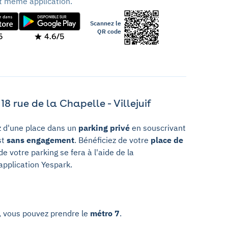
t même application.
Scannez le
QR code
5
4.6/5
8 rue de la Chapelle - Villejuif
ez d'une place dans un
parking privé
en souscrivant
st
sans engagement
. Bénéficiez de votre
place de
e votre parking se fera à l'aide de la
 application Yespark.
, vous pouvez prendre le
métro 7
.