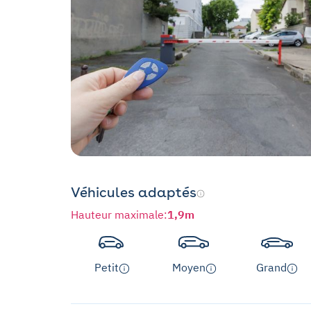
Véhicules adaptés
Hauteur maximale
:
1,9m
Petit
Moyen
Grand