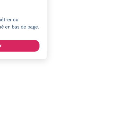
métrer ou
ué en bas de page.
r