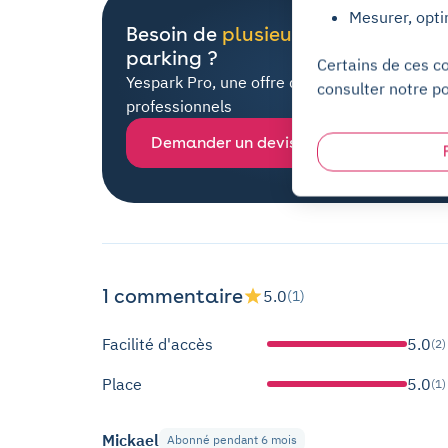
Mesurer, opti
Besoin de
plusieurs places
de
parking ?
Certains de ces c
Yespark Pro, une offre dédiée à tous les
consulter notre po
professionnels
Demander un devis
1 commentaire
5.0
(1)
Facilité d'accès
5.0
(2)
Place
5.0
(1)
Mickael
Abonné pendant 6 mois