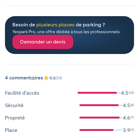
Besoin de
plusieurs places
de parking ?
Yespark Pro, une offre dédiée à tous les professionnels
Demander un devis
4 commentaires
4.6
(13)
Facilité d'accès
4.5
(15)
Sécurité
4.5
(8)
Propreté
4.6
(7)
Place
3.9
(7)