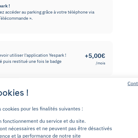
park !
z accéder au parking grâce à votre téléphone via
« Télécommande ».
+5,00€
oir utiliser l'application Yespark !
 puis restitué une fois le badge
/mois
Cont
emagne. L'entrée pour les piétons se situe au 112
okies !
s cookies pour les finalités suivantes :
rtir de 7h30 jusqu'au samedi à 1h00 du matin. En
n fonctionnement du service et du site.
accessible. Nous vous remercions de votre
ont nécessaires et ne peuvent pas être désactivés
ience et la performance de notre site