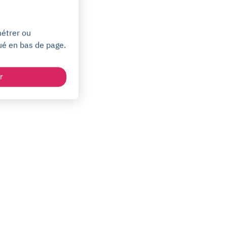
métrer ou
ué en bas de page.
r