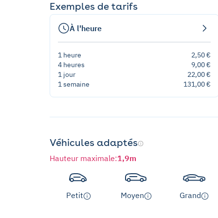
Exemples de tarifs
À l'heure
1 heure
2,50 €
4 heures
9,00 €
1 jour
22,00 €
1 semaine
131,00 €
Véhicules adaptés
Hauteur maximale
:
1,9m
Petit
Moyen
Grand