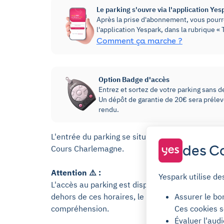
Le parking s'ouvre via l'application Yes
Après la prise d'abonnement, vous pourre
l'application Yespark, dans la rubrique 
Comment ça marche ?
Option Badge d'accès
Entrez et sortez de votre parking sans dev
Un dépôt de garantie de 20€ sera prélevé
rendu.
L'entrée du parking se situe au 112 Cours Charl
des Co
Cours Charlemagne.
Attention ⚠️ :
Yespark utilise de
L'accès au parking est disponible du lundi à pa
Assurer le bo
dehors de ces horaires, le parking ne sera pas 
Ces cookies s
compréhension.
Évaluer l'aud