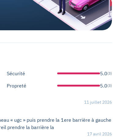
Sécurité
5.0
(3)
Propreté
5.0
(3)
11 juillet 2026
eau « ugc » puis prendre la 1ere barrière à gauche
reil prendre la barrière la
17 avril 2026