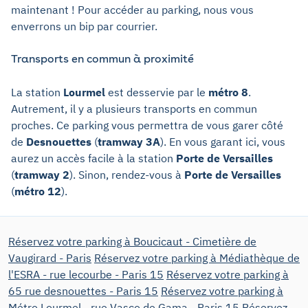
maintenant ! Pour accéder au parking, nous vous
enverrons un bip par courrier.
Transports en commun à proximité
La station
Lourmel
est desservie par le
métro 8
.
Autrement, il y a plusieurs transports en commun
proches. Ce parking vous permettra de vous garer côté
de
Desnouettes
(
tramway 3A
). En vous garant ici, vous
aurez un accès facile à la station
Porte de Versailles
(
tramway 2
). Sinon, rendez-vous à
Porte de Versailles
(
métro 12
).
Réservez votre parking à Boucicaut - Cimetière de
Vaugirard - Paris
Réservez votre parking à Médiathèque de
l'ESRA - rue lecourbe - Paris 15
Réservez votre parking à
65 rue desnouettes - Paris 15
Réservez votre parking à
Métro Lourmel - rue Vasco de Gama - Paris 15
Réservez