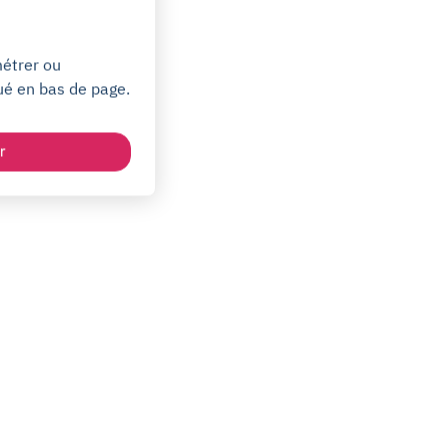
métrer ou
ué en bas de page.
r