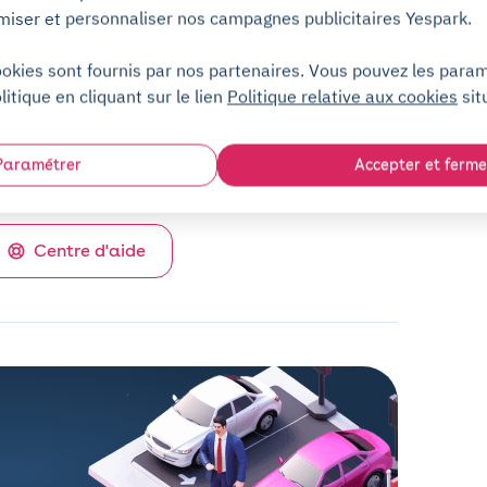
Service client (7j/7)
miser et personnaliser nos campagnes publicitaires Yespark.
ookies sont fournis par nos partenaires. Vous pouvez les para
Sans engagement
litique en cliquant sur le lien
Politique relative aux cookies
sit
Dépôt de garantie pour les moyens
Paramétrer
Accepter et ferme
d'accès
Centre d'aide