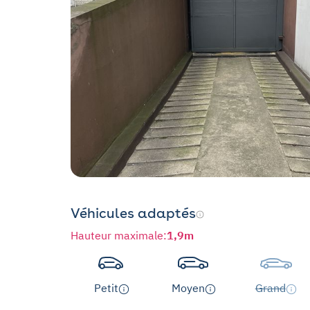
Véhicules adaptés
Hauteur maximale
:
1,9m
Petit
Moyen
Grand