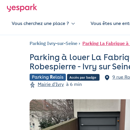
Vous cherchez une place ?
Vous êtes une ent
Parking Ivry-sur-Seine
Parking La Fabrique à 
Parking à louer La Fabriqu
Robespierre - Ivry sur Sein
9 rue Ro
Parking
R
elais
Accès par badge
Mairie d'Ivry
à 6 min