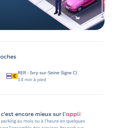
roches
RER - Ivry-sur-Seine (ligne C)
14 min à pied
c'est encore mieux sur l'
appli
 parking au mois ou à l'heure en quelques
ouvez l'ensemble des services Yespark sur