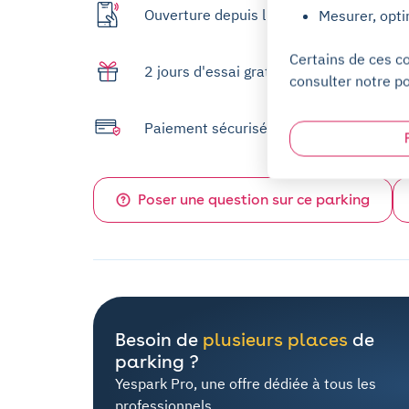
Ouverture depuis l'app
Mesurer, opti
Certains de ces c
2 jours d'essai gratuit
consulter notre po
Paiement sécurisé
Poser une question sur ce parking
Besoin de
plusieurs places
de
parking ?
Yespark Pro, une offre dédiée à tous les
professionnels