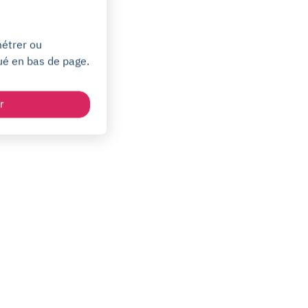
métrer ou
ué en bas de page.
r