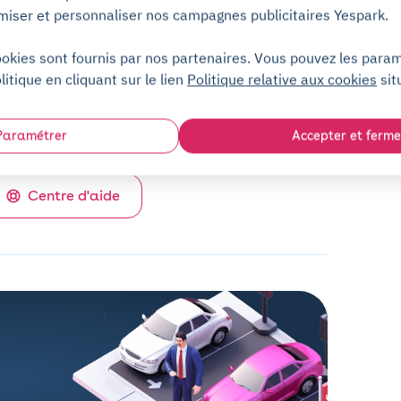
Service client (7j/7)
miser et personnaliser nos campagnes publicitaires Yespark.
ookies sont fournis par nos partenaires. Vous pouvez les para
Sans engagement
litique en cliquant sur le lien
Politique relative aux cookies
sit
Sans dépôt de garantie
Paramétrer
Accepter et ferme
Centre d'aide