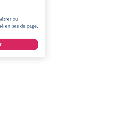
métrer ou
ué en bas de page.
r