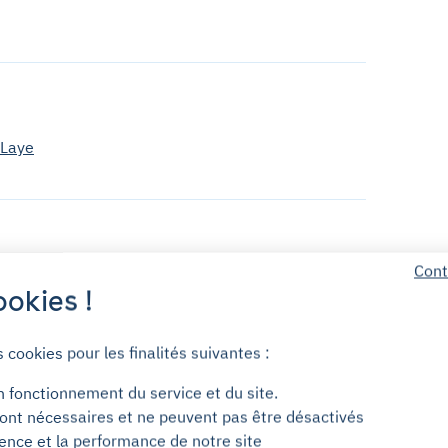
-Laye
Cont
okies !
park !
z accéder au parking grâce à votre téléphone via
s cookies pour les finalités suivantes :
« Télécommande ».
n fonctionnement du service et du site.
ont nécessaires et ne peuvent pas être désactivés
ience et la performance de notre site