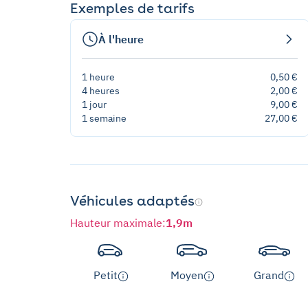
Exemples de tarifs
À l'heure
1 heure
0,50 €
4 heures
2,00 €
1 jour
9,00 €
1 semaine
27,00 €
Véhicules adaptés
Hauteur maximale
:
1,9m
Petit
Moyen
Grand