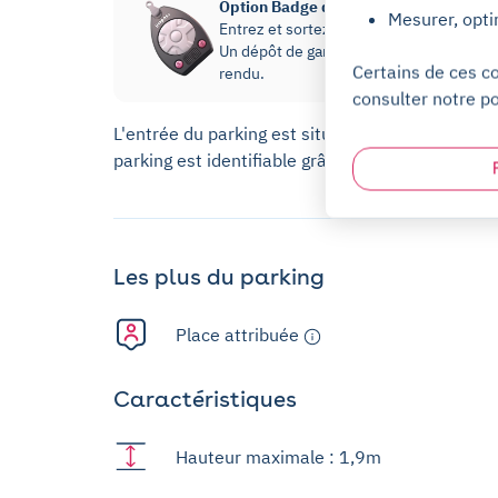
Option Badge d'accès
Mesurer, opti
Entrez et sortez de votre parking sans dev
Un dépôt de garantie de 20€ sera prélevé
Certains de ces c
rendu.
consulter notre po
L'entrée du parking est situé au 2, rue Camille
parking est identifiable grâce au panneau P4.
Les plus du parking
Place attribuée
Caractéristiques
Hauteur maximale : 1,9m