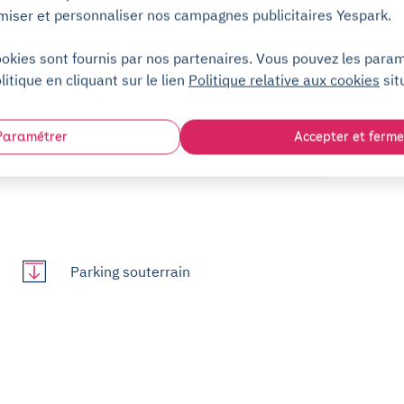
miser et personnaliser nos campagnes publicitaires Yespark.
+5,00€
oir utiliser l'application Yespark !
 puis restitué une fois le badge
/mois
ookies sont fournis par nos partenaires. Vous pouvez les para
litique en cliquant sur le lien
Politique relative aux cookies
sit
 Saint-Saëns à Saint-Germain-En-Laye. L'entrée du
Paramétrer
Accepter et ferme
Parking souterrain