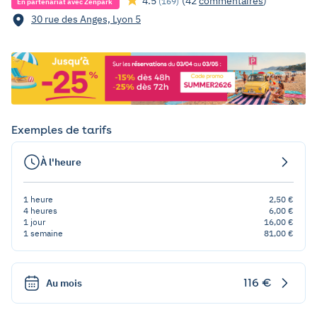
4.5
(42
commentaires
)
(169)
En partenariat avec Zenpark
30 rue des Anges, Lyon 5
Exemples de tarifs
À l'heure
1 heure
2,50 €
4 heures
6,00 €
1 jour
16,00 €
1 semaine
81,00 €
116 €
Au mois