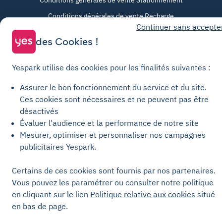
Conditions générales de vente Stationnement
Conditions générales de vente Recharge
Continuer sans accepte
Politique de confidentialité
des Cookies !
Politique relative aux cookies
Paramètres des cookies
Yespark utilise des cookies pour les finalités suivantes :
Mentions légales
Assurer le bon fonctionnement du service et du site.
Charte de transparence
Ces cookies sont nécessaires et ne peuvent pas être
désactivés
Évaluer l'audience et la performance de notre site
Mesurer, optimiser et personnaliser nos campagnes
publicitaires Yespark.
Certains de ces cookies sont fournis par nos partenaires.
Vous pouvez les paramétrer ou consulter notre politique
en cliquant sur le lien
Politique relative aux cookies
situé
en bas de page.