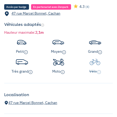
4.3
(4)
Accès par badge
En partenariat avec Zenpark
47 rue Marcel Bonnet, Cachan
Véhicules adaptés
Hauteur maximale
:
2,1m
Petit
Moyen
Grand
Très grand
Moto
Vélo
Localisation
47 rue Marcel Bonnet, Cachan