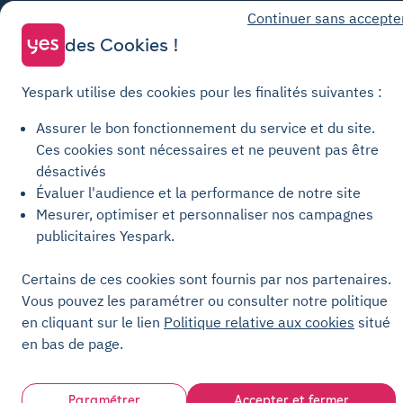
Conditions générales de vente Recharge
Continuer sans accepte
Politique de confidentialité
des Cookies !
Politique relative aux cookies
Yespark utilise des cookies pour les finalités suivantes :
Paramètres des cookies
Mentions légales
Assurer le bon fonctionnement du service et du site.
Ces cookies sont nécessaires et ne peuvent pas être
Charte de transparence
désactivés
Évaluer l'audience et la performance de notre site
Mesurer, optimiser et personnaliser nos campagnes
publicitaires Yespark.
Certains de ces cookies sont fournis par nos partenaires.
Vous pouvez les paramétrer ou consulter notre politique
en cliquant sur le lien
Politique relative aux cookies
situé
en bas de page.
Paramétrer
Accepter et fermer