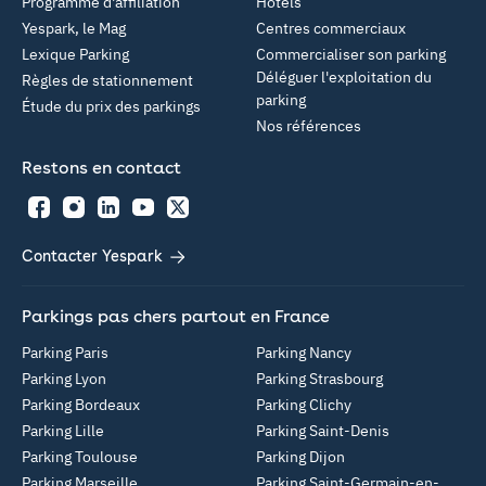
Programme d'affiliation
Hôtels
Yespark, le Mag
Centres commerciaux
Lexique Parking
Commercialiser son parking
Déléguer l'exploitation du
Règles de stationnement
parking
Étude du prix des parkings
Nos références
Restons en contact
Facebook
Instagram
LinkedIn
YouTube
Twitter
Contacter Yespark
Parkings pas chers partout en France
Parking Paris
Parking Nancy
Parking Lyon
Parking Strasbourg
Parking Bordeaux
Parking Clichy
Parking Lille
Parking Saint-Denis
Parking Toulouse
Parking Dijon
Parking Marseille
Parking Saint-Germain-en-