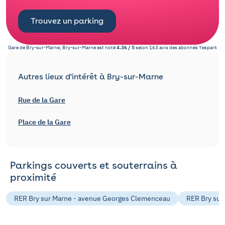
Trouvez un parking
Gare de Bry-sur-Marne, Bry-sur-Marne
est noté
4.36
/
5
selon
163
avis des abonnés
Yespark
Autres lieux d'intérêt à Bry-sur-Marne
Rue de la Gare
Place de la Gare
Parkings couverts et souterrains à
proximité
RER Bry sur Marne - avenue Georges Clemenceau
RER Bry sur