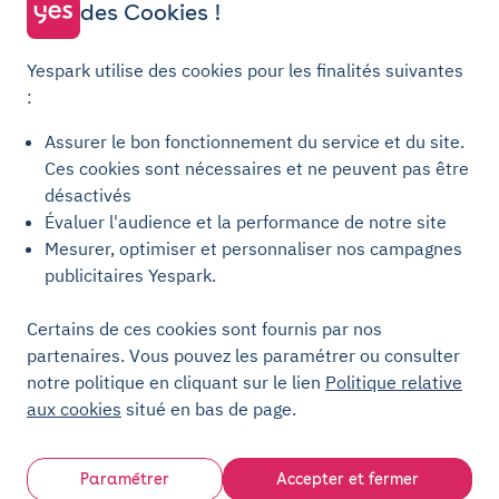
Parking Courbevoie
des Cookies !
Parking Metz
Yespark utilise des cookies pour les finalités suivantes
Yespark SAS, titulaire de la carte pro n°CPI 7501 2017 000 019 582 portant
:
les mentions "Gestion Immobilière" et "Transaction" délivrée par la CCI de
Paris Île-de-France. © Yespark Tous droits réservés.
Assurer le bon fonctionnement du service et du site.
Ces cookies sont nécessaires et ne peuvent pas être
Conditions générales d'utilisation
désactivés
Évaluer l'audience et la performance de notre site
Conditions générales de vente Stationnement
Mesurer, optimiser et personnaliser nos campagnes
Conditions générales de vente Recharge
publicitaires Yespark.
Politique de confidentialité
Politique relative aux cookies
Certains de ces cookies sont fournis par nos
partenaires. Vous pouvez les paramétrer ou consulter
Paramètres des cookies
notre politique en cliquant sur le lien
Politique relative
Mentions légales
aux cookies
situé en bas de page.
Charte de transparence
Paramétrer
Accepter et fermer