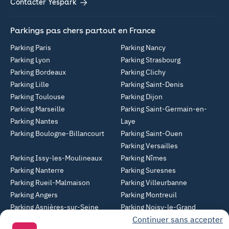
Contacter Yespark
Parkings pas chers partout en France
Parking Paris
Parking Nancy
Parking Lyon
Parking Strasbourg
Parking Bordeaux
Parking Clichy
Parking Lille
Parking Saint-Denis
Parking Toulouse
Parking Dijon
Parking Marseille
Parking Saint-Germain-en-
Parking Nantes
Laye
Parking Boulogne-Billancourt
Parking Saint-Ouen
Parking Versailles
Parking Issy-les-Moulineaux
Parking Nîmes
Parking Nanterre
Parking Suresnes
Parking Rueil-Malmaison
Parking Villeurbanne
Parking Angers
Parking Montreuil
Parking Asnières-sur-Seine
Parking Noisy-le-Grand
Continuer sans accepter
Parking Colombes
Parking Clermont-Ferrand