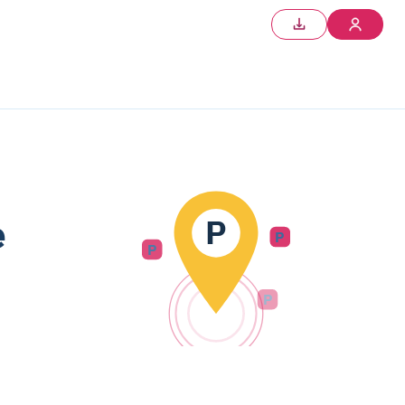
e
P
P
P
P