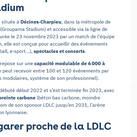
adium
e située à
Décines‑Charpieu
, dans la métropole de
(Groupama Stadium) et accessible via la ligne de
gurée le 23 novembre 2023 par un match de l'équipe
, elle est conçue pour accueillir des événements
all, e‑sport…),
spectacles et concerts
.
, repose sur une
capacité modulable de 6 000 à
lle peut recevoir entre 100 et 120 événements par
 modulaires, système de son professionnel).
 débuté début 2022 et s’est terminée fin 2023, avec
preinte carbone
(béton bas carbone, moindre
 nom de son sponsor LDLC jusqu’en 2031, l’arène
ion lyonnaise.
garer proche de la LDLC