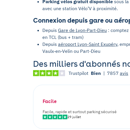
Parking vélos gratuit disponible
sous la 
avec une station Vélo’V à proximité.
Connexion depuis gare ou aéro
Depuis
Gare de Lyon‑Part‑Dieu
: comptez ~
en TCL (bus + tram)
Depuis
aéroport Lyon-Saint Exupéry
, emp
Vaulx‑en‑Velin ou Part-Dieu
Des milliers d'abonnés n
Trustpilot
Bien
|
7857
avis
Facile
Facile, rapide et surtout parking sécurisé
29 juillet