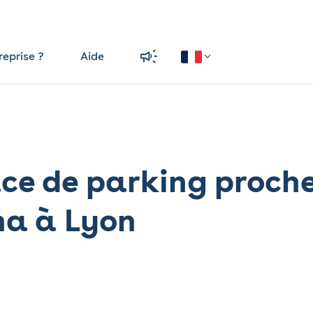
reprise ?
Aide
ace de parking proch
na à Lyon