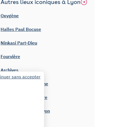
Autres lieux iconiques à Lyon
Oxygène
Halles Paul Bocuse
Ninkasi Part-Dieu
Fourvière
Archives
inuer sans accepter
Patinoire Charlemagne
Basilique de Fourvière
Les Grandes Locos Lyon
Île Barbe