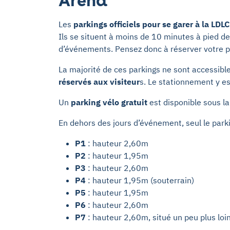
Arena
Les
parkings officiels pour se garer à la LDL
Ils se situent à moins de 10 minutes à pied de
d’événements. Pensez donc à réserver votre pl
La majorité de ces parkings ne sont accessib
réservés aux visiteur
s. Le stationnement y e
Un
parking vélo gratuit
est disponible sous l
En dehors des jours d’événement, seul le park
P1
: hauteur 2,60m
P2
: hauteur 1,95m
P3
: hauteur 2,60m
P4
: hauteur 1,95m (souterrain)
P5
: hauteur 1,95m
P6
: hauteur 2,60m
P7
: hauteur 2,60m, situé un peu plus loin