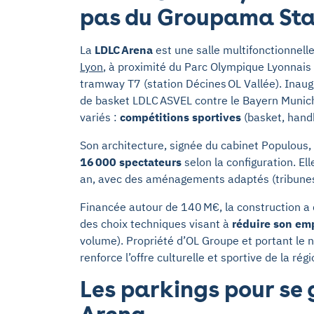
pas du Groupama St
La
LDLC Arena
est une salle multifonctionnell
Lyon
, à proximité du Parc Olympique Lyonnais 
tramway T7 (station Décines OL Vallée). Inau
de basket LDLC ASVEL contre le Bayern Munich
variés :
compétitions sportives
(basket, handb
Son architecture, signée du cabinet Populous
16 000 spectateurs
selon la configuration. E
an, avec des aménagements adaptés (tribunes
Financée autour de 140 M€, la construction a
des choix techniques visant à
réduire son em
volume). Propriété d’OL Groupe et portant le
renforce l’offre culturelle et sportive de la rég
Les parkings pour se 