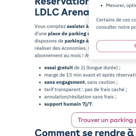
Réservation de parkin
Mesurer, opti
LDLC Arena avec Yes
Certains de ces c
Vous comptez
assister à un événement à la 
consulter notre po
d’une
place de parking disponible
quand vous
disposons de
parkings à proximité directe
de
réaliser des économies. Choisissez une réserv
abonnement au mois ! Avec
Yespark
, vous pr
essai gratuit
de 2j (longue durée) ;
marge de 15 min avant et après réservati
sans engagement
, sans caution ;
tarif transparent : pas de frais caché ;
annulation/résiliation sans frais ;
support humain 7j/7
.
Trouver un parking
Comment se rendre à 