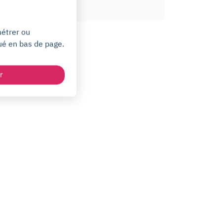
métrer ou
ué en bas de page.
r