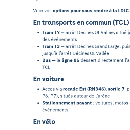
Voici vos
options pour vous rendre à la LDL
En transports en commun (TCL)
Tram T7
— arrêt Décines OL Vallée, situé j
des événements
Tram T3
— arrêt Décines Grand Large, pu
jusqu’à l’arrêt Décines OL Vallée
Bus
— la
ligne 85
dessert directement l’a
TCL
En voiture
Accès via
rocade Est (RN346)
,
sortie 7
, 
P6, P7), situés autour de l’arène
Stationnement payant
: voitures, motos 
événements
En vélo