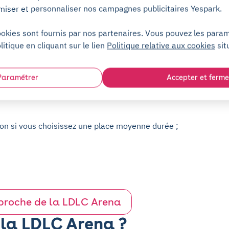
g à proximité de la
miser et personnaliser nos campagnes publicitaires Yespark.
park
ookies sont fournis par nos partenaires. Vous pouvez les para
LDLC Arena
? Si vous voulez être sûrs de bénéficier
litique en cliquant sur le lien
Politique relative aux cookies
sit
 en avez besoin, choisissez Yespark ! Nous
 l'Arena vous permettant de vous garer et de
Paramétrer
Accepter et ferme
ation de quelques heures ou jours, ou bien, un
ofiterez aussi de nombreux
avantages
:
on si vous choisissez une place moyenne durée ;
 proche de la LDLC Arena
la LDLC Arena ?