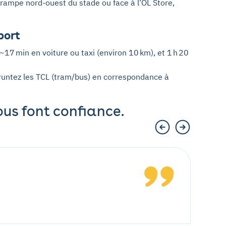
rampe nord-ouest du stade ou face à l’OL Store,
port
17 min en voiture ou taxi (environ 10 km), et 1 h 20
runtez les TCL (tram/bus) en correspondance à
ous font confiance.
Le s
Le ser