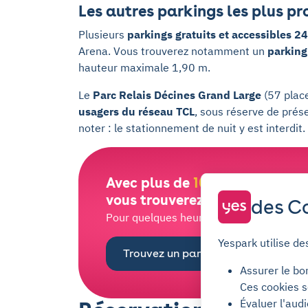
Les autres parkings les plus p
Plusieurs
parkings gratuits et accessibles 2
Arena. Vous trouverez notamment un
parking
hauteur maximale 1,90 m.
Le
Parc Relais Décines Grand Large
(57 place
usagers du réseau TCL
, sous réserve de prése
noter : le stationnement de nuit y est interdit.
Avec plus de
100 000 places
d
vous trouverez bien la vôtre !
des Co
Pour quelques heures ou quelques mois, l
Yespark utilise de
Trouvez un parking
Assurer le bo
Ces cookies s
Évaluer l'aud