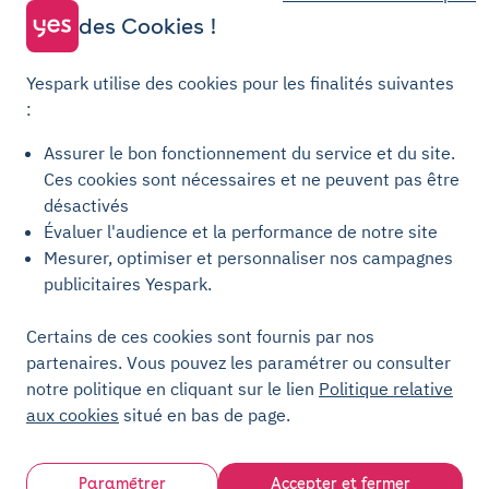
Parking Courbevoie
des Cookies !
Parking Metz
Yespark utilise des cookies pour les finalités suivantes
Yespark SAS, titulaire de la carte pro n°CPI 7501 2017 000 019 582 portant
:
les mentions "Gestion Immobilière" et "Transaction" délivrée par la CCI de
Paris Île-de-France. © Yespark Tous droits réservés.
Assurer le bon fonctionnement du service et du site.
Ces cookies sont nécessaires et ne peuvent pas être
Conditions générales d'utilisation
désactivés
Évaluer l'audience et la performance de notre site
Conditions générales de vente Stationnement
Mesurer, optimiser et personnaliser nos campagnes
Conditions générales de vente Recharge
publicitaires Yespark.
Politique de confidentialité
Politique relative aux cookies
Certains de ces cookies sont fournis par nos
partenaires. Vous pouvez les paramétrer ou consulter
Paramètres des cookies
notre politique en cliquant sur le lien
Politique relative
Mentions légales
aux cookies
situé en bas de page.
Charte de transparence
Paramétrer
Accepter et fermer