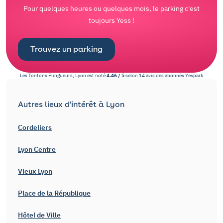
Pour quelques heures ou quelques mois, le parking c'est
toujours Yess !
Trouvez un parking
Les Tontons Flingueurs, Lyon
est noté
4.46
/
5
selon
14
avis des abonnés
Yespark
Autres lieux d'intérêt à Lyon
Cordeliers
Lyon Centre
Vieux Lyon
Place de la République
Hôtel de Ville