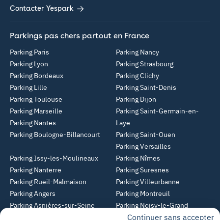
Contacter Yespark
Parkings pas chers partout en France
Parking Paris
Parking Nancy
Parking Lyon
Parking Strasbourg
Parking Bordeaux
Parking Clichy
Parking Lille
Parking Saint-Denis
Parking Toulouse
Parking Dijon
Parking Marseille
Parking Saint-Germain-en-
Parking Nantes
Laye
Parking Boulogne-Billancourt
Parking Saint-Ouen
Parking Versailles
Parking Issy-les-Moulineaux
Parking Nîmes
Parking Nanterre
Parking Suresnes
Parking Rueil-Malmaison
Parking Villeurbanne
Parking Angers
Parking Montreuil
Parking Asnières-sur-Seine
Parking Noisy-le-Grand
Continuer sans accepter
Parking Colombes
Parking Clermont-Ferrand