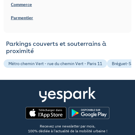
Commerce
Parmentier
Parkings couverts et souterrains à
proximité
Métro chemin Vert - rue du chemin Vert - Paris 11
Bréguet-Sabi
App Store
Google Play
Recevez une newsletter par mois,
100% dédiée à l'actualité de la mobilité urbaine !