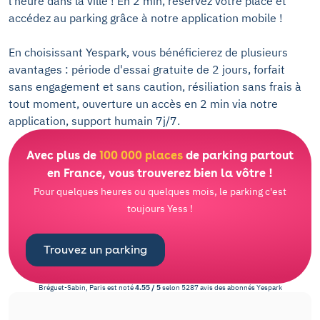
l'heure dans la ville ! En 2 min, réservez votre place et
accédez au parking grâce à notre application mobile !
En choisissant Yespark, vous bénéficierez de plusieurs
avantages : période d'essai gratuite de 2 jours, forfait
sans engagement et sans caution, résiliation sans frais à
tout moment, ouverture un accès en 2 min via notre
application, support humain 7j/7.
Avec plus de
100 000 places
de parking partout
en France, vous trouverez bien la vôtre !
Pour quelques heures ou quelques mois, le parking c'est
toujours Yess !
Trouvez un parking
Bréguet-Sabin, Paris
est noté
4.55
/
5
selon
5287
avis des abonnés
Yespark