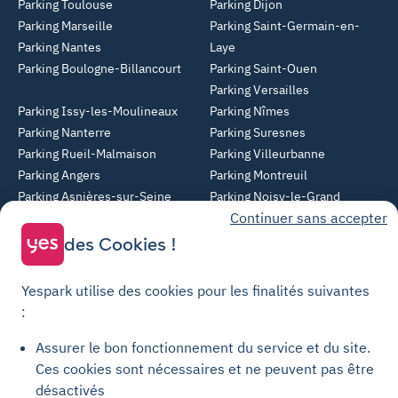
Parking Toulouse
Parking Dijon
Parking Marseille
Parking Saint-Germain-en-
Parking Nantes
Laye
Parking Boulogne-Billancourt
Parking Saint-Ouen
Parking Versailles
Parking Issy-les-Moulineaux
Parking Nîmes
Parking Nanterre
Parking Suresnes
Parking Rueil-Malmaison
Parking Villeurbanne
Parking Angers
Parking Montreuil
Parking Asnières-sur-Seine
Parking Noisy-le-Grand
Continuer sans accepter
Parking Colombes
Parking Clermont-Ferrand
Parking Courbevoie
des Cookies !
Parking Metz
Yespark utilise des cookies pour les finalités suivantes
Yespark SAS, titulaire de la carte pro n°CPI 7501 2017 000 019 582 portant
:
les mentions "Gestion Immobilière" et "Transaction" délivrée par la CCI de
Paris Île-de-France. © Yespark Tous droits réservés.
Assurer le bon fonctionnement du service et du site.
Ces cookies sont nécessaires et ne peuvent pas être
Conditions générales d'utilisation
désactivés