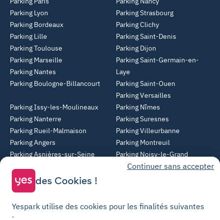
Parking Paris
Parking Nancy
Parking Lyon
Parking Strasbourg
Parking Bordeaux
Parking Clichy
Parking Lille
Parking Saint-Denis
Parking Toulouse
Parking Dijon
Parking Marseille
Parking Saint-Germain-en-
Parking Nantes
Laye
Parking Boulogne-Billancourt
Parking Saint-Ouen
Parking Versailles
Parking Issy-les-Moulineaux
Parking Nîmes
Parking Nanterre
Parking Suresnes
Parking Rueil-Malmaison
Parking Villeurbanne
Parking Angers
Parking Montreuil
Parking Asnières-sur-Seine
Parking Noisy-le-Grand
Continuer sans accepter
Parking Colombes
Parking Clermont-Ferrand
Parking Courbevoie
des Cookies !
Parking Metz
Yespark utilise des cookies pour les finalités suivantes
Yespark SAS, titulaire de la carte pro n°CPI 7501 2017 000 019 582 portant
: