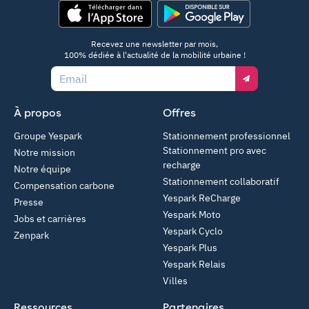
App Store
Google Play
Recevez une newsletter par mois,
100% dédiée à l'actualité de la mobilité urbaine !
Email
À propos
Offres
Groupe Yespark
Stationnement professionnel
Stationnement pro avec
Notre mission
recharge
Notre équipe
Stationnement collaboratif
Compensation carbone
Yespark ReCharge
Presse
Yespark Moto
Jobs et carrières
Yespark Cyclo
Zenpark
Yespark Plus
Yespark Relais
Villes
Ressources
Partenaires